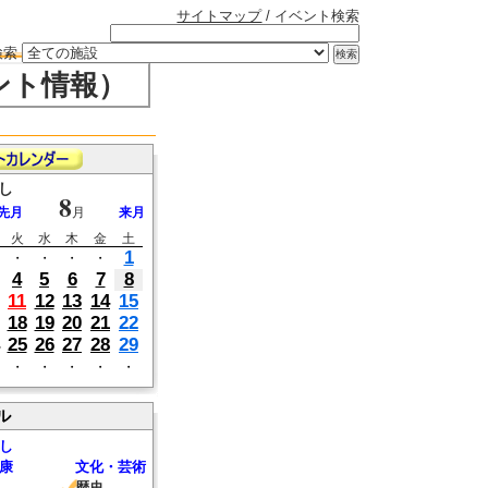
サイトマップ
/ イベント検索
検索
ント情報）
し
8
先月
月
来月
火
水
木
金
土
1
・
・
・
・
4
5
6
7
8
11
12
13
14
15
18
19
20
21
22
25
26
27
28
29
・
・
・
・
・
ル
し
康
文化・芸術
歴史