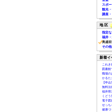
スポー
観光・
講座・
地 区
指定な
福井・
奥越前
その他
新着イ
これき
図書館
職場の
かるた
【申込
無料法律
福井県
くどう
電子図書
せっち
健康づ