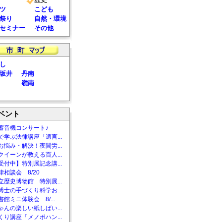
ツ
こども
祭り
自然・環境
セミナー
その他
し
坂井
丹南
嶺南
ベント
蓄音機コンサート♪
で学ぶ法律講座「遺言...
お悩み・解決！夜間労...
クイーンが教える百人...
受付中】特別展記念講...
相談会 8/20
立歴史博物館 特別展...
博士の手づくり科学お...
館ミニ体験会 8/...
ゃんの楽しい紙しばい...
くり講座「メノポハン...