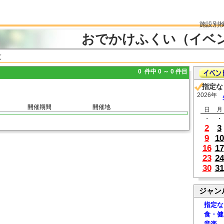
施設別
おでかけふくい（イベ
覧
0 件中 0 ～ 0 件目
指定な
2026年
開催期間
開催地
日
月
・
・
2
3
9
10
16
17
23
24
30
31
ジャン
指定な
食・健
音楽