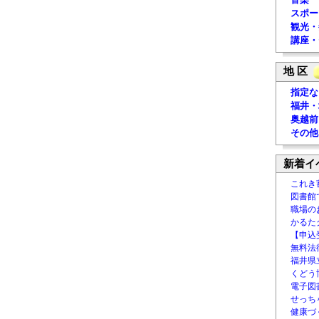
スポー
観光・
講座・
地 区
指定な
福井・
奥越前
その他
新着イ
これき
図書館
職場の
かるた
【申込
無料法律
福井県
くどう
電子図書
せっち
健康づ