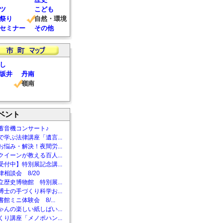
ツ
こども
祭り
自然・環境
セミナー
その他
し
坂井
丹南
嶺南
ベント
蓄音機コンサート♪
で学ぶ法律講座「遺言...
お悩み・解決！夜間労...
クイーンが教える百人...
受付中】特別展記念講...
相談会 8/20
立歴史博物館 特別展...
博士の手づくり科学お...
館ミニ体験会 8/...
ゃんの楽しい紙しばい...
くり講座「メノポハン...