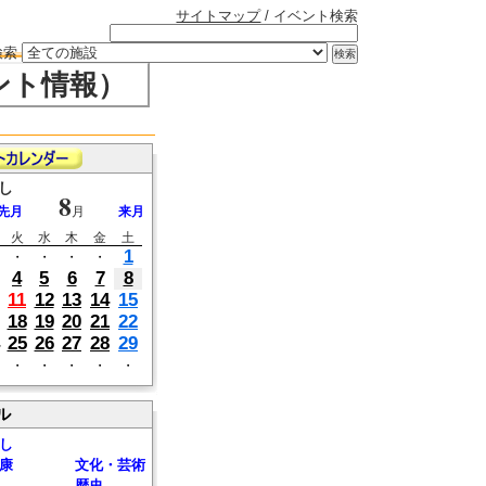
サイトマップ
/ イベント検索
検索
ント情報）
し
8
先月
月
来月
火
水
木
金
土
1
・
・
・
・
4
5
6
7
8
11
12
13
14
15
18
19
20
21
22
25
26
27
28
29
・
・
・
・
・
ル
し
康
文化・芸術
歴史