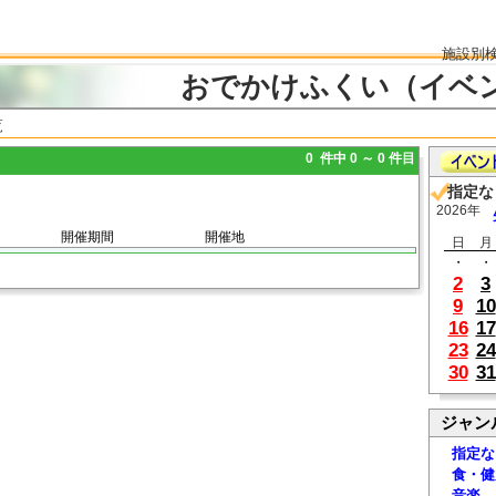
施設別
おでかけふくい（イベ
覧
0 件中 0 ～ 0 件目
指定な
2026年
開催期間
開催地
日
月
・
・
2
3
9
10
16
17
23
24
30
31
ジャン
指定な
食・健
音楽