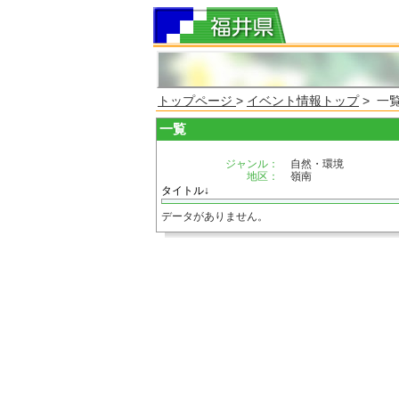
トップページ
>
イベント情報トップ
> 一
一覧
ジャンル：
自然・環境
地区：
嶺南
タイトル↓
データがありません。