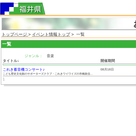
トップページ
>
イベント情報トップ
> 一覧
一覧
ジャンル：
音楽
タイトル↓
開催期間
これき蓄音機コンサート♪
08月16日
こども歴史文化館のサポーターズクラブ・これきワイワイズの市橋政信...
1