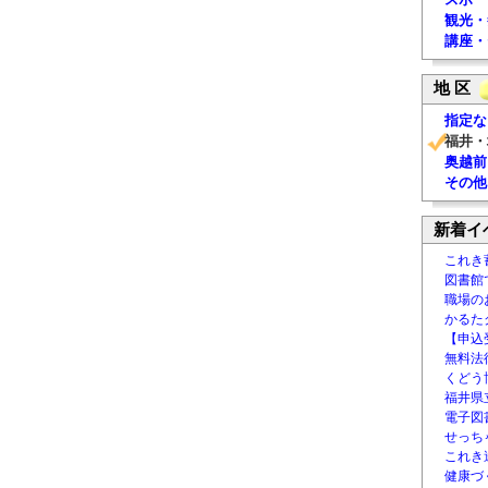
観光・
講座・
地 区
指定な
福井・
奥越前
その他
新着イ
これき
図書館
職場の
かるた
【申込
無料法律
くどう
福井県
電子図書
せっち
これき
健康づ