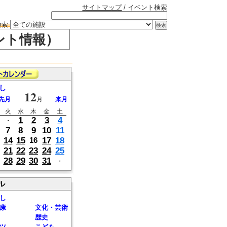
サイトマップ
/ イベント検索
検索
ント情報）
し
12
先月
月
来月
火
水
木
金
土
1
2
3
4
・
7
8
9
10
11
14
15
17
18
16
21
22
23
24
25
28
29
30
31
・
ル
し
康
文化・芸術
歴史
ツ
こども