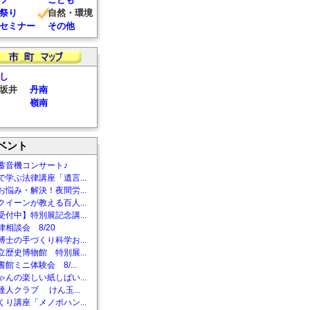
祭り
自然・環境
セミナー
その他
し
坂井
丹南
嶺南
ベント
蓄音機コンサート♪
で学ぶ法律講座「遺言...
お悩み・解決！夜間労...
クイーンが教える百人...
受付中】特別展記念講...
相談会 8/20
博士の手づくり科学お...
立歴史博物館 特別展...
館ミニ体験会 8/...
ゃんの楽しい紙しばい...
達人クラブ けん玉...
くり講座「メノポハン...