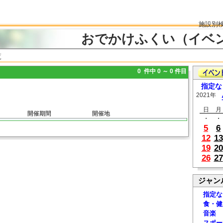
施設別
おでかけふくい（イベ
覧
0 件中 0 ～ 0 件目
指定な
2021年
日
月
開催期間
開催地
・
・
5
6
12
13
19
20
26
27
ジャン
指定な
食・健
音楽
スポー