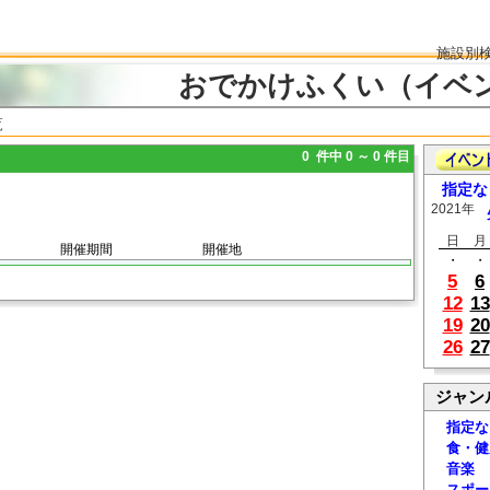
施設別
おでかけふくい（イベ
覧
0 件中 0 ～ 0 件目
指定な
2021年
日
月
開催期間
開催地
・
・
5
6
12
13
19
20
26
27
ジャン
指定な
食・健
音楽
スポー