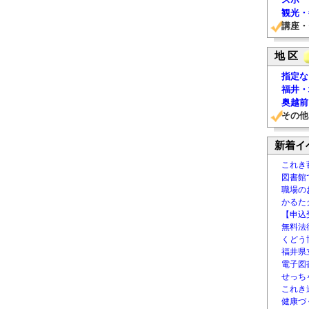
観光・
講座・
地 区
指定な
福井・
奥越前
その他
新着イ
これき
図書館
職場の
かるた
【申込
無料法律
くどう
福井県
電子図書
せっち
これき
健康づ