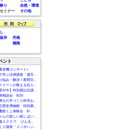
祭り
自然・環境
セミナー
その他
し
坂井
丹南
嶺南
ベント
蓄音機コンサート♪
で学ぶ法律講座「遺言...
お悩み・解決！夜間労...
クイーンが教える百人...
受付中】特別展記念講...
相談会 8/20
博士の手づくり科学お...
立歴史博物館 特別展...
館ミニ体験会 8/...
ゃんの楽しい紙しばい...
達人クラブ けん玉...
くり講座「メノポハン...