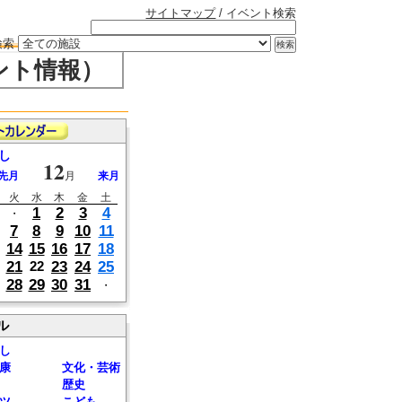
サイトマップ
/ イベント検索
検索
ント情報）
し
12
先月
月
来月
火
水
木
金
土
1
2
3
4
・
7
8
9
10
11
14
15
16
17
18
21
23
24
25
22
28
29
30
31
・
ル
し
康
文化・芸術
歴史
ツ
こども