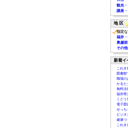
観光・
講座・
地 区
指定な
福井・
奥越前
その他
新着イ
これき
図書館
職場の
かるた
無料法律
福井県
くどう
電子図書
せっち
ビジネ
健康づ
これき