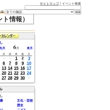
サイトマップ
/ イベント検索
検索
ント情報）
し
6
先月
月
来月
火
水
木
金
土
1
3
2
・
・
6
7
8
9
10
13
14
15
16
17
20
21
22
23
24
27
28
29
30
・
ル
し
康
文化・芸術
歴史
ツ
こども