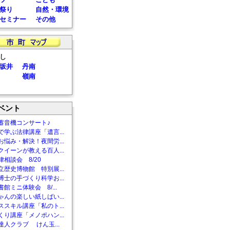
祭り
自然・環境
セミナー
その他
し
坂井
丹南
嶺南
ベント
蓄音機コンサート♪
で学ぶ法律講座「遺言...
お悩み・解決！夜間労...
クイーンが教える百人...
相談会 8/20
立歴史博物館 特別展...
博士の手づくり科学お...
館ミニ体験会 8/...
ゃんの楽しい紙しばい...
ススキル講座「私のト...
くり講座「メノポハン...
達人クラブ けん玉...