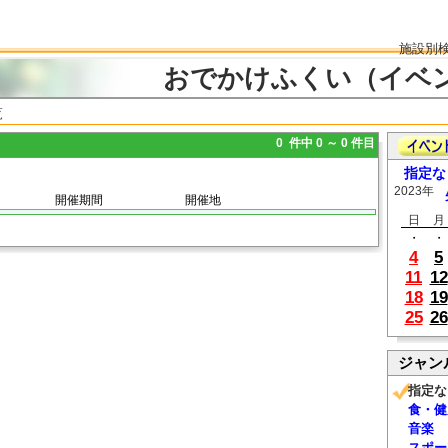
施設別
おでかけふくい（イベ
覧
0 件中 0 ～ 0 件目
指定な
2023年
開催期間
開催地
日
月
・
・
4
5
11
12
18
19
25
26
ジャン
指定な
食・健
音楽
スポー