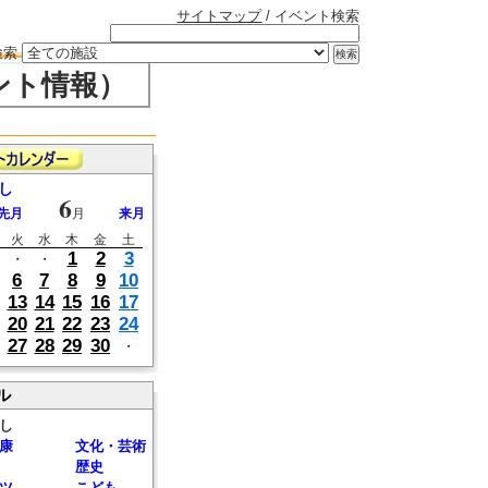
サイトマップ
/ イベント検索
検索
ント情報）
し
6
先月
月
来月
火
水
木
金
土
1
2
3
・
・
6
7
8
9
10
13
14
15
16
17
20
21
22
23
24
27
28
29
30
・
ル
し
康
文化・芸術
歴史
ツ
こども