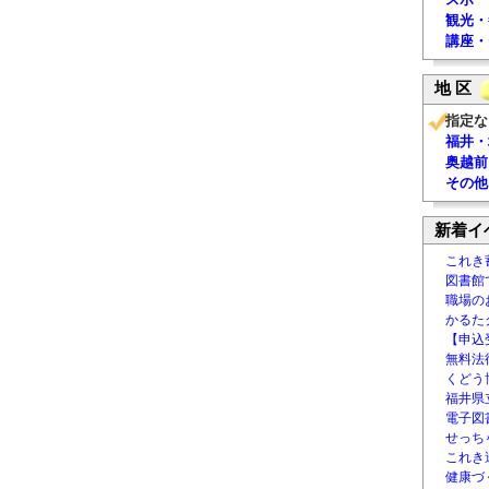
観光・
講座・
地 区
指定な
福井・
奥越前
その他
新着イ
これき
図書館
職場の
かるた
【申込
無料法律
くどう
福井県
電子図書
せっち
これき
健康づ