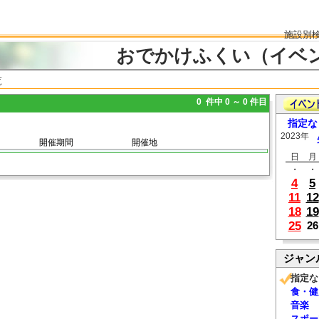
施設別
おでかけふくい（イベ
覧
0 件中 0 ～ 0 件目
指定な
2023年
開催期間
開催地
日
月
・
・
4
5
11
12
18
19
25
26
ジャン
指定な
食・健
音楽
スポー