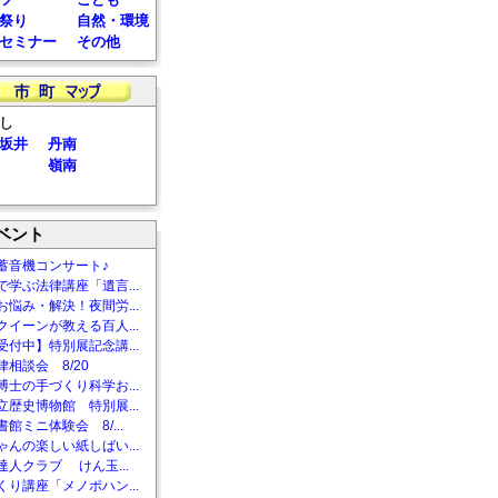
祭り
自然・環境
セミナー
その他
し
坂井
丹南
嶺南
ベント
蓄音機コンサート♪
で学ぶ法律講座「遺言...
お悩み・解決！夜間労...
クイーンが教える百人...
受付中】特別展記念講...
相談会 8/20
博士の手づくり科学お...
立歴史博物館 特別展...
館ミニ体験会 8/...
ゃんの楽しい紙しばい...
達人クラブ けん玉...
くり講座「メノポハン...