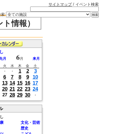
サイトマップ
/ イベント検索
検索
ント情報）
し
6
先月
月
来月
火
水
木
金
土
1
2
3
・
・
6
7
8
9
10
13
14
15
16
17
20
21
22
23
24
28
29
30
27
・
ル
し
康
文化・芸術
歴史
ツ
こども