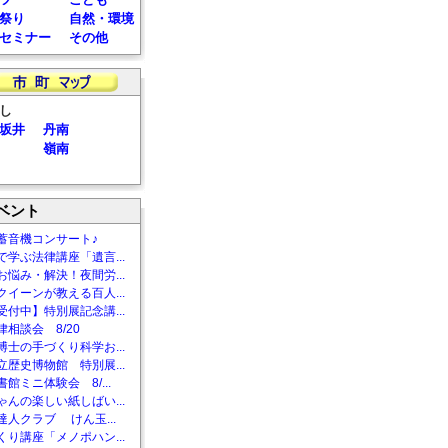
祭り
自然・環境
セミナー
その他
し
坂井
丹南
嶺南
ベント
蓄音機コンサート♪
で学ぶ法律講座「遺言...
お悩み・解決！夜間労...
クイーンが教える百人...
受付中】特別展記念講...
相談会 8/20
博士の手づくり科学お...
立歴史博物館 特別展...
館ミニ体験会 8/...
ゃんの楽しい紙しばい...
達人クラブ けん玉...
くり講座「メノポハン...