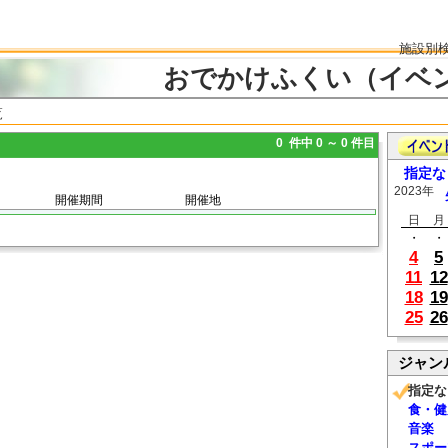
施設別
おでかけふくい（イベ
覧
0 件中 0 ～ 0 件目
指定な
2023年
開催期間
開催地
日
月
・
・
4
5
11
12
18
19
25
26
ジャン
指定な
食・健
音楽
スポー