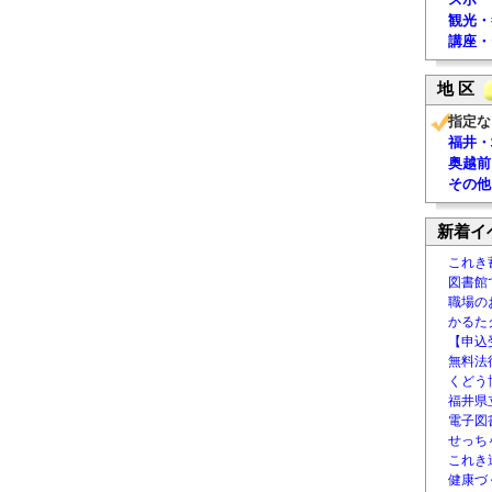
観光・
講座・
地 区
指定な
福井・
奥越前
その他
新着イ
これき
図書館
職場の
かるた
【申込
無料法律
くどう
福井県
電子図書
せっち
これき
健康づ