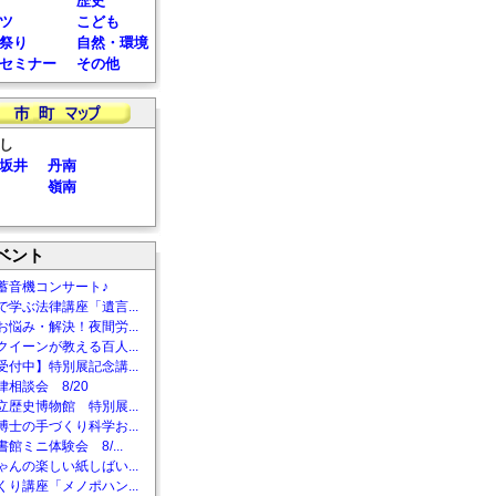
歴史
ツ
こども
祭り
自然・環境
セミナー
その他
し
坂井
丹南
嶺南
ベント
蓄音機コンサート♪
で学ぶ法律講座「遺言...
お悩み・解決！夜間労...
クイーンが教える百人...
受付中】特別展記念講...
相談会 8/20
立歴史博物館 特別展...
博士の手づくり科学お...
館ミニ体験会 8/...
ゃんの楽しい紙しばい...
くり講座「メノポハン...