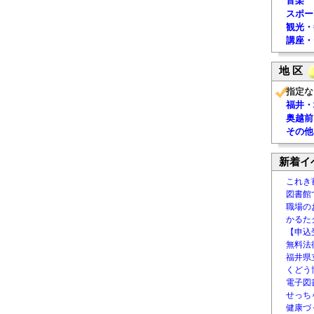
音楽
スポー
観光・
講座・
地 区
指定な
福井・
奥越前
その他
新着イ
これき
図書館
職場の
かるた
【申込
無料法律
福井県
くどう
電子図書
せっち
健康づ