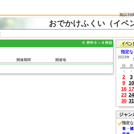
施設別
おでかけふくい（イベ
覧
0 件中 0 ～ 0 件目
指定な
2023年
開催期間
開催地
日
月
・
・
2
3
9
10
16
17
23
24
30
31
ジャン
指定な
食・健