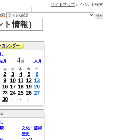
サイトマップ
/ イベント検索
検索
ント情報）
し
4
先月
月
来月
火
水
木
金
土
2
3
4
5
6
9
10
11
12
13
16
17
18
19
20
24
25
26
27
23
30
・
・
・
・
ル
し
康
文化・芸術
歴史
ツ
こども