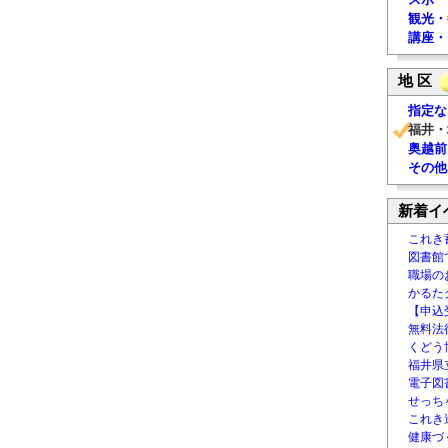
観光・
講座・
地 区
指定な
福井・
奥越前
その他
新着イ
これき
図書館
職場の
かるた
【申込
無料法律
くどう
福井県
電子図書
せっち
これき
健康づ