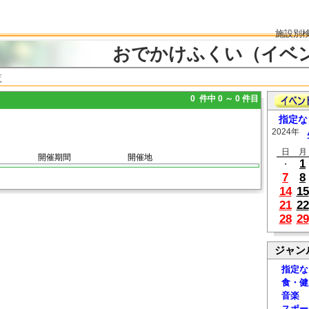
施設別
おでかけふくい（イベ
覧
0 件中 0 ～ 0 件目
指定な
2024年
日
月
開催期間
開催地
1
・
7
8
14
15
21
22
28
29
ジャン
指定な
食・健
音楽
スポー