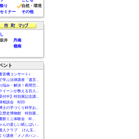
祭り
自然・環境
セミナー
その他
し
坂井
丹南
嶺南
ベント
蓄音機コンサート♪
で学ぶ法律講座「遺言...
お悩み・解決！夜間労...
クイーンが教える百人...
受付中】特別展記念講...
相談会 8/20
博士の手づくり科学お...
立歴史博物館 特別展...
館ミニ体験会 8/...
ゃんの楽しい紙しばい...
達人クラブ けん玉...
くり講座「メノポハン...