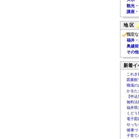
観光・
講座・
地 区
指定な
福井・
奥越前
その他
新着イ
これき
図書館
職場の
かるた
【申込
無料法律
福井県
くどう
電子図書
せっち
健康づ
子育て