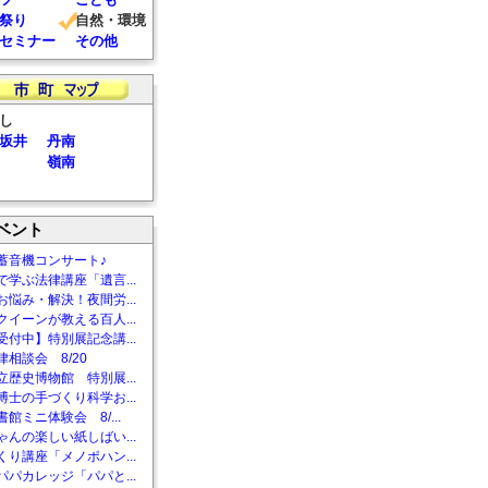
祭り
自然・環境
セミナー
その他
し
坂井
丹南
嶺南
ベント
蓄音機コンサート♪
で学ぶ法律講座「遺言...
お悩み・解決！夜間労...
クイーンが教える百人...
受付中】特別展記念講...
相談会 8/20
立歴史博物館 特別展...
博士の手づくり科学お...
館ミニ体験会 8/...
ゃんの楽しい紙しばい...
くり講座「メノポハン...
パパカレッジ「パパと...