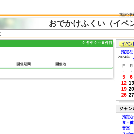
施設別
おでかけふくい（イベ
覧
0 件中 0 ～ 0 件目
指定な
2024年
開催期間
開催地
日
月
・
・
5
6
12
13
19
20
26
27
ジャン
指定な
食・健
音楽
スポー