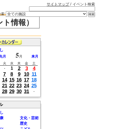
サイトマップ
/ イベント検索
検索
ント情報）
し
5
先月
月
来月
火
水
木
金
土
2
3
4
1
・
7
8
9
10
11
14
15
16
17
18
21
22
23
24
25
28
29
30
31
・
ル
し
康
文化・芸術
歴史
ツ
こども