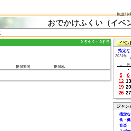
施設別
おでかけふくい（イベ
覧
0 件中 0 ～ 0 件目
指定な
2024年
日
月
開催期間
開催地
・
・
5
6
12
13
19
20
26
27
ジャン
指定な
食・健
音楽
スポー