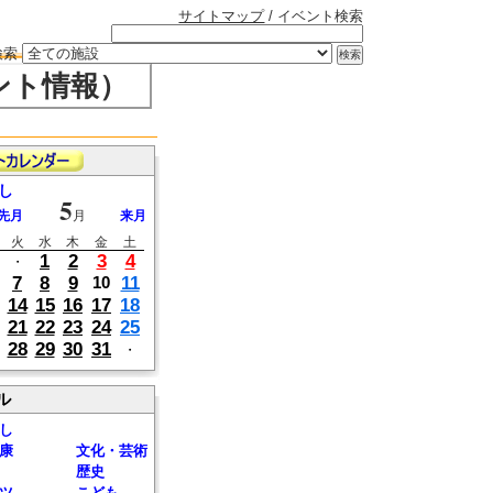
サイトマップ
/ イベント検索
検索
ント情報）
し
5
先月
月
来月
火
水
木
金
土
1
2
3
4
・
7
8
9
11
10
14
15
16
17
18
21
22
23
24
25
28
29
30
31
・
ル
し
康
文化・芸術
歴史
ツ
こども