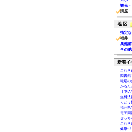
観光・
講座・
地 区
指定な
福井・
奥越前
その他
新着イ
これき
図書館
職場の
かるた
【申込
無料法律
くどう
福井県
電子図書
せっち
これき
健康づ