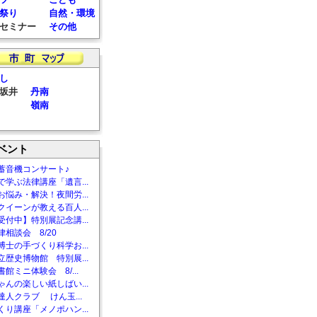
祭り
自然・環境
セミナー
その他
し
坂井
丹南
嶺南
ベント
蓄音機コンサート♪
で学ぶ法律講座「遺言...
お悩み・解決！夜間労...
クイーンが教える百人...
受付中】特別展記念講...
相談会 8/20
博士の手づくり科学お...
立歴史博物館 特別展...
館ミニ体験会 8/...
ゃんの楽しい紙しばい...
達人クラブ けん玉...
くり講座「メノポハン...