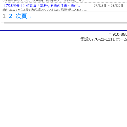
小学生向けの読んで楽しい読み物を、物語を中心に、低学年向け・中学...
【7/18開催！】特別展「清雅なる紙の往来～紙が...
07月18日 ～ 08月30日
越前では古くから上質な紙が生産されていました。戦国時代に入ると、...
1
2
次頁→
〒910-8
電話:0776-21-1111
ホー