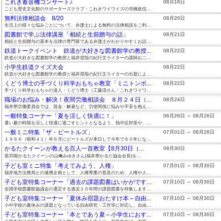
これき蓄音機コンサート♪
08月16日
こども歴史文化館のサポーターズクラブ・これきワイワイズの市橋政信...
無料法律相談会 8/20
08月20日
生活上の様々な悩みごとについて、弁護士による無料の法律相談をご利...
図書館で学ぶ法律講座「相続と生前贈与の話」
08月21日
相続と生前贈与の基本を法律の専門家である弁護士がわかりやすくお話...
鉄道トークイベント 鉄道が大好きな図書館学の教授...
08月22日
鉄道が大好きな図書館学の教授と福井屈指の紀行文ライターの講師お二...
小学生鉄道クイズ大会
08月22日
鉄道が大好きな図書館学の教授と福井屈指の紀行文ライターの出題によ...
くどう博士の手づくり科学おもちゃ教室「ミニトンボ...
08月22日
手づくり科学おもちゃの達人・くどう博士（工藤清さん・これきワイワ...
職場のお悩み・解決！夜間労働相談会 ８月２４日（...
08月24日
福井県労働委員会では、賃金・解雇など、労使関係に悩みや不安を抱え...
一般特集コーナー「夏を涼しく快適に！」
06月26日 ～ 08月26日
暑い夏の時期を涼しく快適に過ごすヒントとなるよう、熱中症対策や、...
一般ミニ特集「ザ・ビートルズ」
07月01日 ～ 08月26日
１９６６（昭和４１）年６月にビートルズが来日して今年で６０年にな...
かるたクイーンが教える百人一首教室【8月30日（...
08月30日
第35期かるたクイーンの山﨑みゆきさん(福井県かるた協会会長)を...
子ども室ミニ特集「考えてみよう、人権」
07月01日 ～ 08月30日
福井地方法務局との連携企画として、人権尊重の普及のため、人権や人...
子ども室特集コーナー「過去の課題図書はいかがです...
07月10日 ～ 08月30日
全国学校図書館協議会の選定する過去１０年間の課題図書を特集します...
子ども室特集コーナー「夏休み宿題おたすけ本～自由...
07月10日 ～ 08月30日
小中学校の夏休みの課題となっている自由研究・工作等に対応し、自由...
子ども室特集コーナー「本とであう夏～小学生におす...
07月10日 ～ 08月30日