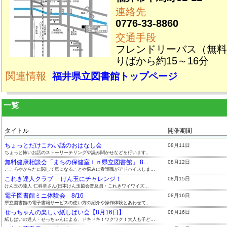
連絡先
0776-33-8860
交通手段
フレンドリーバス（無料
りばから約15～16分
関連情報
福井県立図書館トップページ
一覧
タイトル
開催期間
ちょっとだけこわい話のおはなし会
08月11日
ちょっと怖いお話のストーリーテリングや読み聞かせなどを行います。
無料健康相談会「まちの保健室ｉｎ県立図書館」 8...
08月12日
こころやからだに関して気になることや悩みに看護職がアドバイスしま...
これき達人クラブ けん玉にチャレンジ！
08月15日
けん玉の達人 仁科章さん(日本けん玉協会普及員・これきワイワイズ...
電子図書館ミニ体験会 8/16
08月16日
県立図書館の電子書籍サービスの使い方の紹介や操作体験とあわせて、...
せっちゃんの楽しい紙しばい会【8月16日】
08月16日
紙しばいの達人・せっちゃんによる、ドキドキ！ワクワク！大人も子ど...