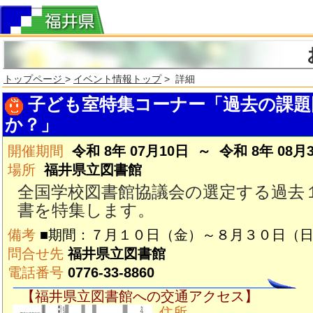
トップページ
>
イベント情報トップ
> 詳細
子ども室特集コーナー「過去の課題
か？」
開催期間
令和 8年 07月10日 ～ 令和 8年 08月
場所
福井県立図書館
全国学校図書館協議会の選定する過去
書を特集します。
備考
■期間：７月１０日（金）～８月３０日（
問合せ先
福井県立図書館
電話番号
0776-33-8860
【福井県立図書館への交通アクセス】
住所