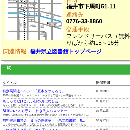
福井市下馬町51-11
連絡先
0776-33-8860
交通手段
フレンドリーバス（無料
りばから約15～16分
関連情報
福井県立図書館トップページ
一覧
タイトル
開催期間
特別展関連イベント「豆本をつくろう」
08月09日
2026年特別展「ミニ＆ミニ～ミニチュアと工芸～」の関連イベント...
ちょっとだけこわい話のおはなし会
08月11日
ちょっと怖いお話のストーリーテリングや読み聞かせなどを行います。
SL風のバスで行く!これき先人バスツアー
08月11日
明治から昭和にかけて日本海側の交通の要所として発展した敦賀港とそ...
無料健康相談会「まちの保健室ｉｎ県立図書館」 8...
08月12日
こころやからだに関して気になることや悩みに看護職がアドバイスしま...
これき達人クラブ けん玉にチャレンジ！
08月15日