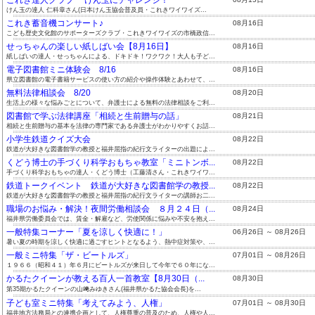
けん玉の達人 仁科章さん(日本けん玉協会普及員・これきワイワイズ...
これき蓄音機コンサート♪
08月16日
こども歴史文化館のサポーターズクラブ・これきワイワイズの市橋政信...
せっちゃんの楽しい紙しばい会【8月16日】
08月16日
紙しばいの達人・せっちゃんによる、ドキドキ！ワクワク！大人も子ど...
電子図書館ミニ体験会 8/16
08月16日
県立図書館の電子書籍サービスの使い方の紹介や操作体験とあわせて、...
無料法律相談会 8/20
08月20日
生活上の様々な悩みごとについて、弁護士による無料の法律相談をご利...
図書館で学ぶ法律講座「相続と生前贈与の話」
08月21日
相続と生前贈与の基本を法律の専門家である弁護士がわかりやすくお話...
小学生鉄道クイズ大会
08月22日
鉄道が大好きな図書館学の教授と福井屈指の紀行文ライターの出題によ...
くどう博士の手づくり科学おもちゃ教室「ミニトンボ...
08月22日
手づくり科学おもちゃの達人・くどう博士（工藤清さん・これきワイワ...
鉄道トークイベント 鉄道が大好きな図書館学の教授...
08月22日
鉄道が大好きな図書館学の教授と福井屈指の紀行文ライターの講師お二...
職場のお悩み・解決！夜間労働相談会 ８月２４日（...
08月24日
福井県労働委員会では、賃金・解雇など、労使関係に悩みや不安を抱え...
一般特集コーナー「夏を涼しく快適に！」
06月26日 ～ 08月26日
暑い夏の時期を涼しく快適に過ごすヒントとなるよう、熱中症対策や、...
一般ミニ特集「ザ・ビートルズ」
07月01日 ～ 08月26日
１９６６（昭和４１）年６月にビートルズが来日して今年で６０年にな...
かるたクイーンが教える百人一首教室【8月30日（...
08月30日
第35期かるたクイーンの山﨑みゆきさん(福井県かるた協会会長)を...
子ども室ミニ特集「考えてみよう、人権」
07月01日 ～ 08月30日
福井地方法務局との連携企画として、人権尊重の普及のため、人権や人...