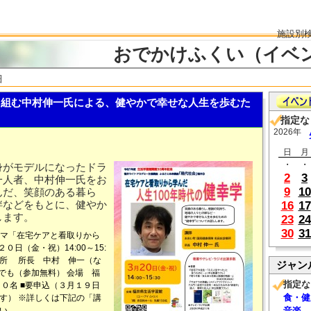
施設別
おでかけふくい（イベ
細
組む中村伸一氏による、健やかで幸せな人生を歩むた
指定な
2026年
日
月
・
・
身がモデルになったドラ
2
3
一人者、中村伸一氏をお
9
10
んだ、笑顔のある暮ら
絆などをもとに、健やか
16
17
します。
23
24
30
31
ーマ「在宅ケアと看取りから
０日（金・祝）14:00～15:
療所 所長 中村 伸一（な
ジャン
でも（参加無料） 会場 福
指定な
０名 ■要申込（３月１９日
食・健
す） ※詳しくは下記の「講
い。
音楽