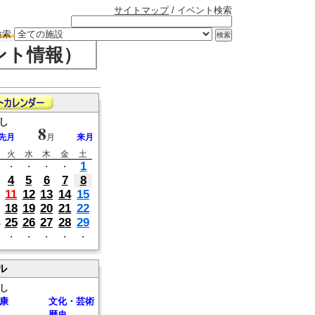
サイトマップ
/ イベント検索
検索
ント情報）
し
8
先月
月
来月
火
水
木
金
土
1
・
・
・
・
4
5
6
7
8
11
12
13
14
15
18
19
20
21
22
25
26
27
28
29
・
・
・
・
・
ル
し
康
文化・芸術
歴史