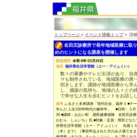
トップページ
>
イベント情報トップ
> 詳
名田庄診療所で長年地域医療に取り
めのヒントになる講座を開催します
開催期間
令和 8年 03月20日
場所
福井県生活学習館（ユー・アイふくい）
数々の著書やテレビ出演があり、自
マも制作されている、地域医療の第
招きします。講師が地域医療から学
し、感謝の気持ち、地域の人々との
で幸せな人生を歩むヒントをお話し
備考
ふるさと未来講座「現代社会」福井３ ■テ
学んだ 人生100年時代の健幸学」 ■日時：３月２
30 ■講師：おおい町 国民健康保険 名田庄診
かむら しんいち）氏 ■対象・定員：県民どなた
井県生活学習館（ユー・アイ ふくい） 先着１５
（木）まで）（事前申込された方のみ入場できま
座情報（まなびぃネットふくい）」をご覧くださ