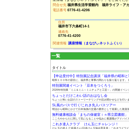
問合せ先
福井県生活学習館内 福井ライフ・ア
電話番号
0776-41-4206
住所
福井市下六条町14-1
連絡先
0776-41-4200
関連情報
講座情報（まなびぃネットふくい）
一覧
タイトル
【申込受付中】特別展記念講演「福井県の昭和と軍事
昭和１００年の節目に、福井県と軍事の関わりを振り返ります。 前.
特別展関連イベント「豆本をつくろう」
2026年特別展「ミニ＆ミニ～ミニチュアと工芸～」の関連イベント.
ちょっとだけこわい話のおはなし会
ちょっと怖いお話のストーリーテリングや読み聞かせなどを行い
SL風のバスで行く!これき先人バスツアー
明治から昭和にかけて日本海側の交通の要所として発展した敦賀港と
無料健康相談会「まちの保健室ｉｎ県立図書館」 8.
こころやからだに関して気になることや悩みに看護職がアドバイスし
これき達人クラブ けん玉にチャレンジ！
けん玉の達人 仁科章さん(日本けん玉協会普及員・これきワイワイズ