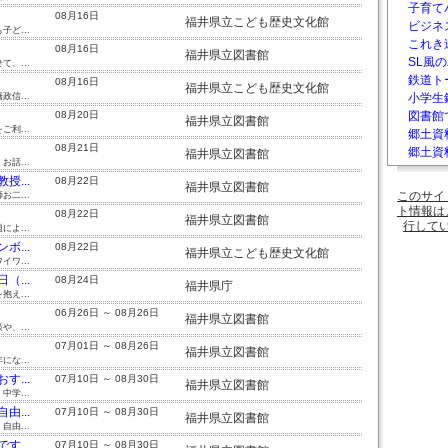
子育て
08月16日
福井県立こども歴史文化館
ビジネ
ど...
これき
08月16日
福井県立図書館
SL風の
、...
鉄道ト
08月16日
福井県立こども歴史文化館
信...
小学生
08月20日
図書館
福井県立図書館
利...
郷土資
08月21日
郷土資料
福井県立図書館
話...
...
08月22日
福井県立図書館
このサイ
二...
ト情報は
08月22日
福井県立図書館
行して
よ...
...
08月22日
福井県立こども歴史文化館
ワ...
...
08月24日
福井県庁
え...
06月26日 ～ 08月26日
福井県立図書館
、...
07月01日 ～ 08月26日
福井県立図書館
な...
...
07月10日 ～ 08月30日
福井県立図書館
学...
...
07月10日 ～ 08月30日
福井県立図書館
由...
...
07月10日 ～ 08月30日