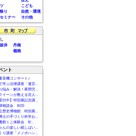
ツ
こども
祭り
自然・環境
セミナー
その他
し
坂井
丹南
嶺南
ベント
蓄音機コンサート♪
で学ぶ法律講座「遺言...
お悩み・解決！夜間労...
クイーンが教える百人...
受付中】特別展記念講...
相談会 8/20
立歴史博物館 特別展...
博士の手づくり科学お...
館ミニ体験会 8/...
ゃんの楽しい紙しばい...
くり講座「メノポハン...