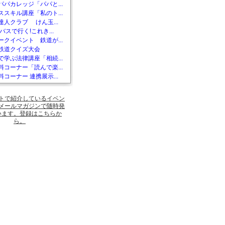
パパカレッジ「パパと...
ススキル講座「私のト...
達人クラブ けん玉...
バスで行く!これき...
ークイベント 鉄道が...
鉄道クイズ大会
で学ぶ法律講座「相続...
料コーナー「読んで楽...
コーナー 連携展示...
トで紹介しているイベン
メールマガジンで随時発
います。登録はこちらか
ら。