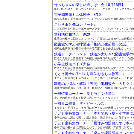
せっちゃんの楽しい紙しばい会【8月16日】
紙しばいの達人・せっちゃんによる、ドキドキ！ワクワク！大人も子
電子図書館ミニ体験会 8/16
県立図書館の電子書籍サービスの使い方の紹介や操作体験とあわせて
これき蓄音機コンサート♪
こども歴史文化館のサポーターズクラブ・これきワイワイズの市橋政
無料法律相談会 8/20
生活上の様々な悩みごとについて、弁護士による無料の法律相談をご
図書館で学ぶ法律講座「相続と生前贈与の話」
相続と生前贈与の基本を法律の専門家である弁護士がわかりやすくお
鉄道トークイベント 鉄道が大好きな図書館学の教授
鉄道が大好きな図書館学の教授と福井屈指の紀行文ライターの講師お
小学生鉄道クイズ大会
鉄道が大好きな図書館学の教授と福井屈指の紀行文ライターの出題に
くどう博士の手づくり科学おもちゃ教室「ミニトンボ
手づくり科学おもちゃの達人・くどう博士（工藤清さん・これきワイ
職場のお悩み・解決！夜間労働相談会 ８月２４日（
福井県労働委員会では、賃金・解雇など、労使関係に悩みや不安を抱
一般特集コーナー「夏を涼しく快適に！」
暑い夏の時期を涼しく快適に過ごすヒントとなるよう、熱中症対策や
一般ミニ特集「ザ・ビートルズ」
１９６６（昭和４１）年６月にビートルズが来日して今年で６０年に
子ども室特集コーナー「本とであう夏～小学生におす
小学生向けの読んで楽しい読み物を、物語を中心に、低学年向け・中
子ども室特集コーナー「夏休み宿題おたすけ本～自由
小中学校の夏休みの課題となっている自由研究・工作等に対応し、自
子ども室特集コーナー「過去の課題図書はいかがです