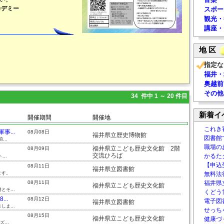
カデミー
スポー
観光・
講座・
地 区
指定な
福井・
奥越前
その他
34 件中 1 ～ 20 件目
新着イ
開催期間
開催地
これき
...
08月08日
福井県立歴史博物館
図書館
..
職場の
福井県立こども歴史文化館 2階
08月09日
交流ひろば
かるた
..
【申込
08月11日
福井県立図書館
ます。
無料法律
08月11日
福井県
福井県立こども歴史文化館
そ...
くどう
..
08月12日
電子図書
福井県立図書館
ま...
せっち
08月15日
福井県立こども歴史文化館
健康づ
...