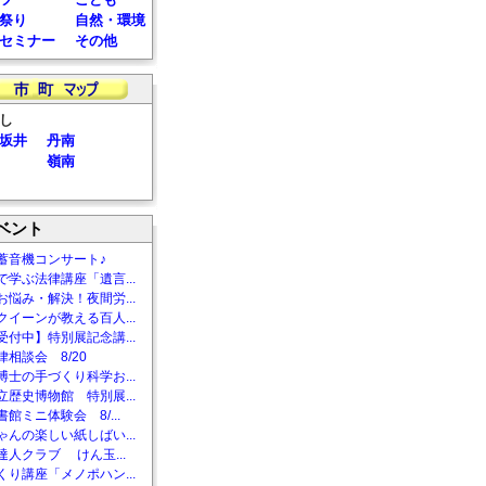
祭り
自然・環境
セミナー
その他
し
坂井
丹南
嶺南
ベント
蓄音機コンサート♪
で学ぶ法律講座「遺言...
お悩み・解決！夜間労...
クイーンが教える百人...
受付中】特別展記念講...
相談会 8/20
博士の手づくり科学お...
立歴史博物館 特別展...
館ミニ体験会 8/...
ゃんの楽しい紙しばい...
達人クラブ けん玉...
くり講座「メノポハン...