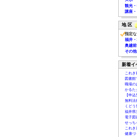
観光・
講座・
地 区
指定な
福井・
奥越前
その他
新着イ
これき
図書館
職場の
かるた
【申込
無料法律
くどう
福井県
電子図書
せっち
これき
健康づ