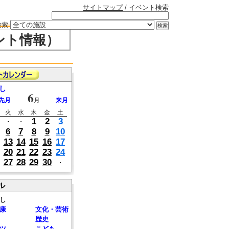
サイトマップ
/ イベント検索
検索
ント情報）
し
6
先月
月
来月
火
水
木
金
土
1
2
3
・
・
6
7
8
9
10
13
14
15
16
17
20
21
22
23
24
27
28
29
30
・
ル
し
康
文化・芸術
歴史
ツ
こども