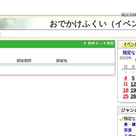
施設別
おでかけふくい（イベ
覧
0 件中 0 ～ 0 件目
指定な
2023年
開催期間
開催地
日
月
・
・
4
5
12
11
18
19
25
26
ジャン
指定な
食・健
音楽
スポー