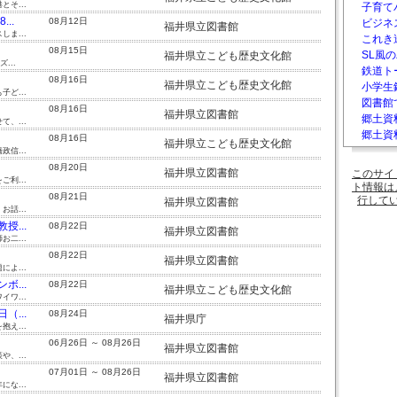
そ...
子育て
..
08月12日
ビジネ
福井県立図書館
ま...
これき
08月15日
SL風の
福井県立こども歴史文化館
...
鉄道ト
08月16日
福井県立こども歴史文化館
小学生
ど...
図書館
08月16日
福井県立図書館
郷土資
、...
郷土資料
08月16日
福井県立こども歴史文化館
信...
08月20日
福井県立図書館
このサイ
利...
ト情報は
08月21日
行して
福井県立図書館
話...
...
08月22日
福井県立図書館
二...
08月22日
福井県立図書館
よ...
...
08月22日
福井県立こども歴史文化館
ワ...
...
08月24日
福井県庁
え...
06月26日 ～ 08月26日
福井県立図書館
、...
07月01日 ～ 08月26日
福井県立図書館
な...