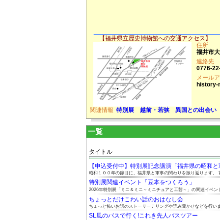
【福井県立歴史博物館への交通アクセス】
住所
福井市大宮
連絡先
0776-22
メールア
history-
関連情報
特別展 越前・若狭 異国との出会い
一覧
タイトル
【申込受付中】特別展記念講演「福井県の昭和と軍事
昭和１００年の節目に、福井県と軍事の関わりを振り返ります。 前.
特別展関連イベント「豆本をつくろう」
2026年特別展「ミニ＆ミニ～ミニチュアと工芸～」の関連イベント.
ちょっとだけこわい話のおはなし会
ちょっと怖いお話のストーリーテリングや読み聞かせなどを行い
SL風のバスで行く!これき先人バスツアー