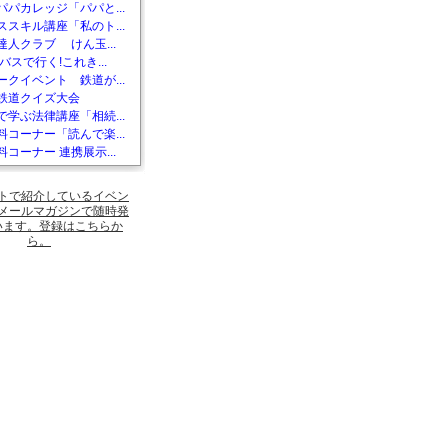
パパカレッジ「パパと...
ススキル講座「私のト...
達人クラブ けん玉...
バスで行く!これき...
ークイベント 鉄道が...
鉄道クイズ大会
で学ぶ法律講座「相続...
料コーナー「読んで楽...
コーナー 連携展示...
トで紹介しているイベン
メールマガジンで随時発
います。登録はこちらか
ら。