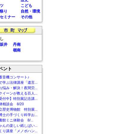
ツ
こども
祭り
自然・環境
セミナー
その他
し
坂井
丹南
嶺南
ベント
蓄音機コンサート♪
で学ぶ法律講座「遺言...
お悩み・解決！夜間労...
クイーンが教える百人...
受付中】特別展記念講...
相談会 8/20
立歴史博物館 特別展...
博士の手づくり科学お...
館ミニ体験会 8/...
ゃんの楽しい紙しばい...
くり講座「メノポハン...