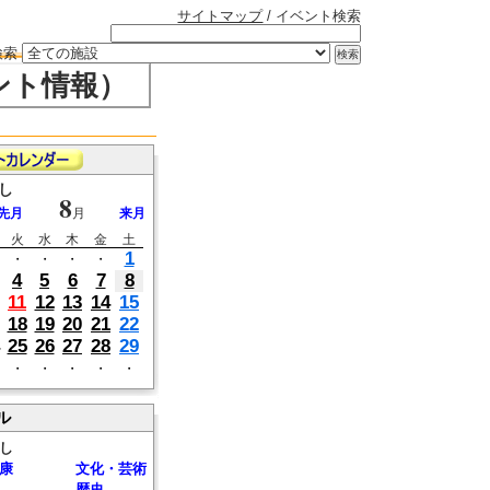
サイトマップ
/ イベント検索
検索
ント情報）
し
8
先月
月
来月
火
水
木
金
土
1
・
・
・
・
4
5
6
7
8
11
12
13
14
15
18
19
20
21
22
25
26
27
28
29
・
・
・
・
・
ル
し
康
文化・芸術
歴史