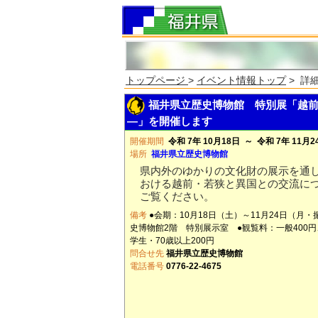
トップページ
>
イベント情報トップ
> 詳
福井県立歴史博物館 特別展「越前
―」を開催します
開催期間
令和 7年 10月18日 ～ 令和 7年 11月2
場所
福井県立歴史博物館
県内外のゆかりの文化財の展示を通
おける越前・若狭と異国との交流に
ご覧ください。
備考
●会期：10月18日（土）～11月24日（月
史博物館2階 特別展示室 ●観覧料：一般400円
学生・70歳以上200円
問合せ先
福井県立歴史博物館
電話番号
0776-22-4675