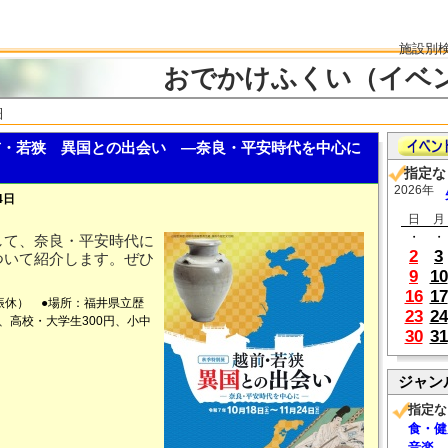
施設別
おでかけふくい（イベ
細
・若狭 異国との出会い ―奈良・平安時代を中心に
指定な
2026年
4日
日
月
・
・
して、奈良・平安時代に
2
3
ついて紹介します。ぜひ
9
10
16
17
・振休） ●場所：福井県立歴
23
24
、高校・大学生300円、小中
30
31
ジャン
指定な
食・健
音楽