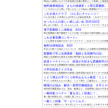
明治から昭和にかけて日本海側の交通の要所として発展した敦賀港と
無料健康相談会「まちの保健室ｉｎ県立図書館」 8.
こころやからだに関して気になることや悩みに看護職がアドバイスし
これき達人クラブ けん玉にチャレンジ！
けん玉の達人 仁科章さん(日本けん玉協会普及員・これきワイワイズ
せっちゃんの楽しい紙しばい会【8月16日】
紙しばいの達人・せっちゃんによる、ドキドキ！ワクワク！大人も子
電子図書館ミニ体験会 8/16
県立図書館の電子書籍サービスの使い方の紹介や操作体験とあわせて
これき蓄音機コンサート♪
こども歴史文化館のサポーターズクラブ・これきワイワイズの市橋政
無料法律相談会 8/20
生活上の様々な悩みごとについて、弁護士による無料の法律相談をご
図書館で学ぶ法律講座「相続と生前贈与の話」
相続と生前贈与の基本を法律の専門家である弁護士がわかりやすくお
鉄道トークイベント 鉄道が大好きな図書館学の教授
鉄道が大好きな図書館学の教授と福井屈指の紀行文ライターの講師お
小学生鉄道クイズ大会
鉄道が大好きな図書館学の教授と福井屈指の紀行文ライターの出題に
くどう博士の手づくり科学おもちゃ教室「ミニトンボ
手づくり科学おもちゃの達人・くどう博士（工藤清さん・これきワイ
職場のお悩み・解決！夜間労働相談会 ８月２４日（
福井県労働委員会では、賃金・解雇など、労使関係に悩みや不安を抱
一般特集コーナー「夏を涼しく快適に！」
暑い夏の時期を涼しく快適に過ごすヒントとなるよう、熱中症対策や
一般ミニ特集「ザ・ビートルズ」
１９６６（昭和４１）年６月にビートルズが来日して今年で６０年に