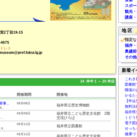
スポー
観光・
講座・
地 区
2丁目19-15
指定な
-4675
福井・
ドレス
奥越前
museum@pref.fukui.lg.jp
その他
新着イ
これき
34 件中 1 ～ 20 件目
図書館
職場の
開催期間
開催地
かるた
【申込
...
08月08日
福井県立歴史博物館
無料法律
..
福井県
福井県立こども歴史文化館 2階
08月09日
くどう
交流ひろば
..
電子図書
08月11日
福井県立図書館
せっち
ます。
健康づ
08月11日
福井県立こども歴史文化館