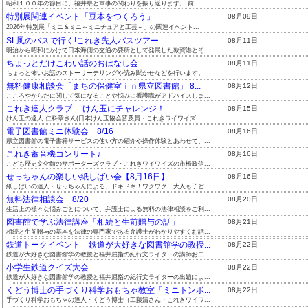
昭和１００年の節目に、福井県と軍事の関わりを振り返ります。 前...
特別展関連イベント「豆本をつくろう」
08月09日
2026年特別展「ミニ＆ミニ～ミニチュアと工芸～」の関連イベント...
SL風のバスで行く!これき先人バスツアー
08月11日
明治から昭和にかけて日本海側の交通の要所として発展した敦賀港とそ...
ちょっとだけこわい話のおはなし会
08月11日
ちょっと怖いお話のストーリーテリングや読み聞かせなどを行います。
無料健康相談会「まちの保健室ｉｎ県立図書館」 8...
08月12日
こころやからだに関して気になることや悩みに看護職がアドバイスしま...
これき達人クラブ けん玉にチャレンジ！
08月15日
けん玉の達人 仁科章さん(日本けん玉協会普及員・これきワイワイズ...
電子図書館ミニ体験会 8/16
08月16日
県立図書館の電子書籍サービスの使い方の紹介や操作体験とあわせて、...
これき蓄音機コンサート♪
08月16日
こども歴史文化館のサポーターズクラブ・これきワイワイズの市橋政信...
せっちゃんの楽しい紙しばい会【8月16日】
08月16日
紙しばいの達人・せっちゃんによる、ドキドキ！ワクワク！大人も子ど...
無料法律相談会 8/20
08月20日
生活上の様々な悩みごとについて、弁護士による無料の法律相談をご利...
図書館で学ぶ法律講座「相続と生前贈与の話」
08月21日
相続と生前贈与の基本を法律の専門家である弁護士がわかりやすくお話...
鉄道トークイベント 鉄道が大好きな図書館学の教授...
08月22日
鉄道が大好きな図書館学の教授と福井屈指の紀行文ライターの講師お二...
小学生鉄道クイズ大会
08月22日
鉄道が大好きな図書館学の教授と福井屈指の紀行文ライターの出題によ...
くどう博士の手づくり科学おもちゃ教室「ミニトンボ...
08月22日
手づくり科学おもちゃの達人・くどう博士（工藤清さん・これきワイワ...