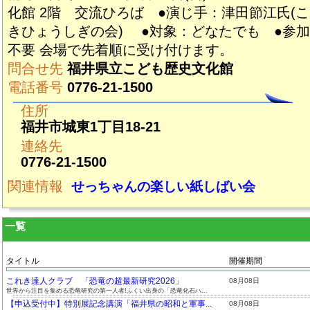
化館 2階 交流ひろば ●演じ手：津田節江氏(
きひょうしぎの会) ●対象：どなたでも ●参
不要 会場で先着順に受け付けます。
問合せ先
福井県立こども歴史文化館
電話番号
0776-21-1500
住所
福井市城東1丁目18-21
連絡先
0776-21-1500
関連情報
せっちゃんの楽しい紙しばい会
一覧
タイトル
開催期間
これき達人クラブ 「恐竜の超最新研究2026」
08月08日
世界から注目を集める恐竜研究の第一人者!ふくい出身の「恐竜化石ハ...
【申込受付中】特別展記念講演「福井県の昭和と軍事...
08月08日