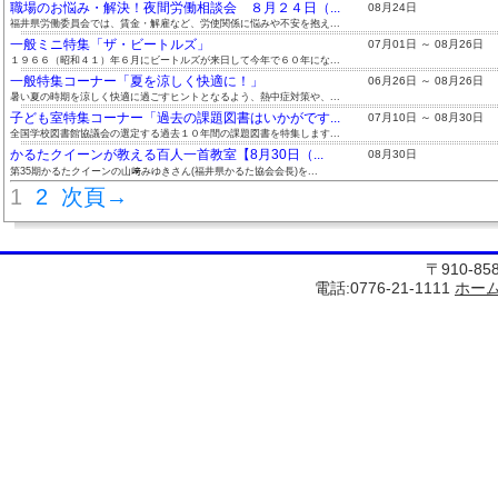
職場のお悩み・解決！夜間労働相談会 ８月２４日（...
08月24日
福井県労働委員会では、賃金・解雇など、労使関係に悩みや不安を抱え...
一般ミニ特集「ザ・ビートルズ」
07月01日 ～ 08月26日
１９６６（昭和４１）年６月にビートルズが来日して今年で６０年にな...
一般特集コーナー「夏を涼しく快適に！」
06月26日 ～ 08月26日
暑い夏の時期を涼しく快適に過ごすヒントとなるよう、熱中症対策や、...
子ども室特集コーナー「過去の課題図書はいかがです...
07月10日 ～ 08月30日
全国学校図書館協議会の選定する過去１０年間の課題図書を特集します...
かるたクイーンが教える百人一首教室【8月30日（...
08月30日
第35期かるたクイーンの山﨑みゆきさん(福井県かるた協会会長)を...
1
2
次頁→
〒910-8
電話:0776-21-1111
ホー