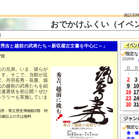
施設別
おでかけふくい（イベ
細
秀吉と越前の武将たち～新収蔵古文書を中心に～」
指定な
7日
2026年
日
月
長の兄弟。いま、彼らが
・
・
ます。そこで、当館が近
2
3
家、丹羽長秀・長重、堀
9
10
代の越前の武将たちを紹
老連署状を初公開！ぜひ
16
17
ルラリーも実施していま
23
24
30
31
●場所：県立歴史博物館2階 特
70歳以上の方は無料
ジャン
指定な
食・健
音楽