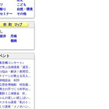
ツ
こども
祭り
自然・環境
セミナー
その他
し
坂井
丹南
嶺南
ベント
蓄音機コンサート♪
で学ぶ法律講座「遺言...
お悩み・解決！夜間労...
クイーンが教える百人...
相談会 8/20
立歴史博物館 特別展...
博士の手づくり科学お...
館ミニ体験会 8/...
ゃんの楽しい紙しばい...
ススキル講座「私のト...
くり講座「メノポハン...