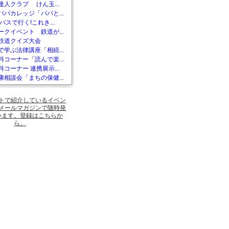
達人クラブ けん玉...
パパカレッジ「パパと...
バスで行く!これき...
ークイベント 鉄道が...
鉄道クイズ大会
で学ぶ法律講座「相続...
料コーナー「読んで楽...
コーナー 連携展示...
康相談会「まちの保健...
トで紹介しているイベン
メールマガジンで随時発
います。登録はこちらか
ら。