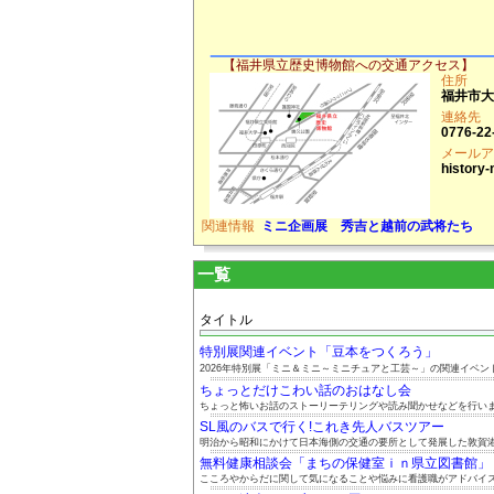
【福井県立歴史博物館への交通アクセス】
住所
福井市大宮
連絡先
0776-22
メールア
history-
関連情報
ミニ企画展 秀吉と越前の武将たち
一覧
タイトル
特別展関連イベント「豆本をつくろう」
2026年特別展「ミニ＆ミニ～ミニチュアと工芸～」の関連イベント.
ちょっとだけこわい話のおはなし会
ちょっと怖いお話のストーリーテリングや読み聞かせなどを行い
SL風のバスで行く!これき先人バスツアー
明治から昭和にかけて日本海側の交通の要所として発展した敦賀港と
無料健康相談会「まちの保健室ｉｎ県立図書館」 8.
こころやからだに関して気になることや悩みに看護職がアドバイスし