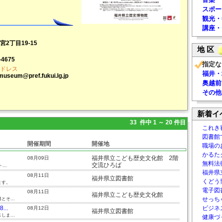
スポー
観光・
講座・
2丁目19-15
地 区
-4675
指定な
ドレス
福井・
museum@pref.fukui.lg.jp
奥越前
その他
新着イ
33 件中 1 ～ 20 件目
これき
図書館
開催期間
開催地
職場の
かるた
福井県立こども歴史文化館 2階
08月09日
無料法律
交流ひろば
..
福井県
08月11日
福井県立図書館
くどう
ます。
電子図書
08月11日
福井県立こども歴史文化館
せっち
そ...
..
ビジネ
08月12日
福井県立図書館
ま...
健康づ