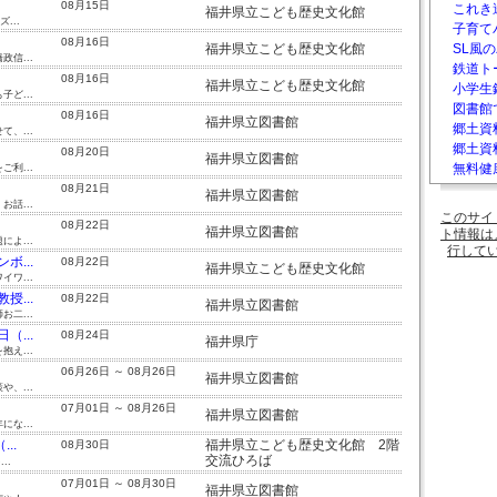
08月15日
これき
福井県立こども歴史文化館
...
子育て
08月16日
福井県立こども歴史文化館
SL風の
信...
鉄道ト
08月16日
福井県立こども歴史文化館
小学生
ど...
図書館
08月16日
福井県立図書館
郷土資
、...
郷土資料
08月20日
福井県立図書館
無料健
利...
08月21日
福井県立図書館
話...
このサイ
08月22日
福井県立図書館
ト情報は
よ...
行して
...
08月22日
福井県立こども歴史文化館
ワ...
...
08月22日
福井県立図書館
二...
...
08月24日
福井県庁
え...
06月26日 ～ 08月26日
福井県立図書館
、...
07月01日 ～ 08月26日
福井県立図書館
な...
..
福井県立こども歴史文化館 2階
08月30日
交流ひろば
..
07月01日 ～ 08月30日
福井県立図書館