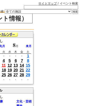
サイトマップ
/ イベント検索
検索
ント情報）
し
8
先月
月
来月
火
水
木
金
土
1
・
・
・
・
4
5
6
7
8
11
12
13
14
15
18
19
20
21
22
25
26
27
28
29
・
・
・
・
・
ル
し
康
文化・芸術
歴史