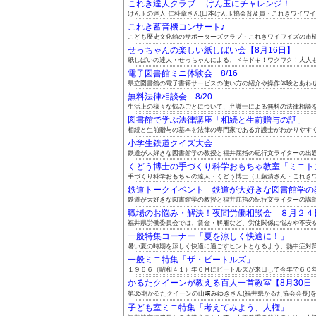
これき達人クラブ けん玉にチャレンジ！
けん玉の達人 仁科章さん(日本けん玉協会普及員・これきワイワイズ
これき蓄音機コンサート♪
こども歴史文化館のサポーターズクラブ・これきワイワイズの市橋政
せっちゃんの楽しい紙しばい会【8月16日】
紙しばいの達人・せっちゃんによる、ドキドキ！ワクワク！大人も子
電子図書館ミニ体験会 8/16
県立図書館の電子書籍サービスの使い方の紹介や操作体験とあわせて
無料法律相談会 8/20
生活上の様々な悩みごとについて、弁護士による無料の法律相談をご
図書館で学ぶ法律講座「相続と生前贈与の話」
相続と生前贈与の基本を法律の専門家である弁護士がわかりやすくお
小学生鉄道クイズ大会
鉄道が大好きな図書館学の教授と福井屈指の紀行文ライターの出題に
くどう博士の手づくり科学おもちゃ教室「ミニトンボ
手づくり科学おもちゃの達人・くどう博士（工藤清さん・これきワイ
鉄道トークイベント 鉄道が大好きな図書館学の教授
鉄道が大好きな図書館学の教授と福井屈指の紀行文ライターの講師お
職場のお悩み・解決！夜間労働相談会 ８月２４日（
福井県労働委員会では、賃金・解雇など、労使関係に悩みや不安を抱
一般特集コーナー「夏を涼しく快適に！」
暑い夏の時期を涼しく快適に過ごすヒントとなるよう、熱中症対策や
一般ミニ特集「ザ・ビートルズ」
１９６６（昭和４１）年６月にビートルズが来日して今年で６０年に
かるたクイーンが教える百人一首教室【8月30日（.
第35期かるたクイーンの山﨑みゆきさん(福井県かるた協会会長)を.
子ども室ミニ特集「考えてみよう、人権」