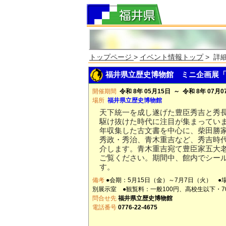
トップページ
>
イベント情報トップ
> 詳
福井県立歴史博物館 ミニ企画展「
開催期間
令和 8年 05月15日 ～ 令和 8年 07月0
場所
福井県立歴史博物館
天下統一を成し遂げた豊臣秀吉と秀
駆け抜けた時代に注目が集まってい
年収集した古文書を中心に、柴田勝
秀政・秀治、青木重吉など、秀吉時
介します。青木重吉宛て豊臣家五大
ご覧ください。期間中、館内でシー
す。
備考
●会期：5月15日（金）～7月7日（火） 
別展示室 ●観覧料：一般100円、高校生以下・
問合せ先
福井県立歴史博物館
電話番号
0776-22-4675