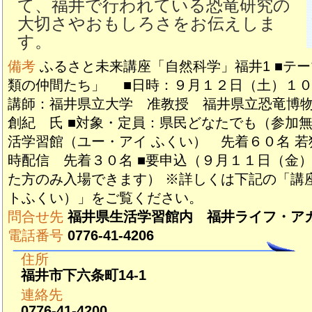
て、福井で行われている恐竜研究の
大切さやおもしろさをお伝えしま
す。
備考
ふるさと未来講座「自然科学」福井1 ■テ
類の仲間たち」 ■日時：９月１２日（土）１０
講師：福井県立大学 准教授 福井県立恐竜
創紀 氏 ■対象・定員：県民どなたでも（参加無
活学習館（ユー・アイ ふくい） 先着６０名 
時配信 先着３０名 ■要申込（９月１１日（金
た方のみ入場できます） ※詳しくは下記の「講
トふくい）」をご覧ください。
問合せ先
福井県生活学習館内 福井ライフ・ア
電話番号
0776-41-4206
住所
福井市下六条町14-1
連絡先
0776-41-4200