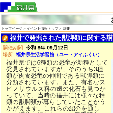
トップページ
>
イベント情報トップ
> 詳細
福井で発掘された獣脚類に関する講
開催期間
令和 8年 09月12日
場所
福井県生活学習館（ユー・アイふくい）
福井県では6種類の恐竜が新種として
発見されていますが、そのうち3種
類が肉食恐竜の仲間である獣脚類に
分類されています。また、有名なス
ピノサウルス科の歯の化石も見つか
っていて、当時の福井には様々な種
類の獣脚類が暮らしていたことがう
かがえます。これらの紹介を通し