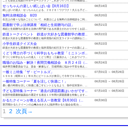
こども歴史文化館のサポーターズクラブ・これきワイワイズの市橋政信...
せっちゃんの楽しい紙しばい会【8月16日】
08月16日
紙しばいの達人・せっちゃんによる、ドキドキ！ワクワク！大人も子ど...
無料法律相談会 8/20
08月20日
生活上の様々な悩みごとについて、弁護士による無料の法律相談をご利...
図書館で学ぶ法律講座「相続と生前贈与の話」
08月21日
相続と生前贈与の基本を法律の専門家である弁護士がわかりやすくお話...
鉄道トークイベント 鉄道が大好きな図書館学の教授...
08月22日
鉄道が大好きな図書館学の教授と福井屈指の紀行文ライターの講師お二...
小学生鉄道クイズ大会
08月22日
鉄道が大好きな図書館学の教授と福井屈指の紀行文ライターの出題によ...
くどう博士の手づくり科学おもちゃ教室「ミニトンボ...
08月22日
手づくり科学おもちゃの達人・くどう博士（工藤清さん・これきワイワ...
職場のお悩み・解決！夜間労働相談会 ８月２４日（...
08月24日
福井県労働委員会では、賃金・解雇など、労使関係に悩みや不安を抱え...
一般ミニ特集「ザ・ビートルズ」
07月01日 ～ 08月26日
１９６６（昭和４１）年６月にビートルズが来日して今年で６０年にな...
一般特集コーナー「夏を涼しく快適に！」
06月26日 ～ 08月26日
暑い夏の時期を涼しく快適に過ごすヒントとなるよう、熱中症対策や、...
子ども室特集コーナー「過去の課題図書はいかがです...
07月10日 ～ 08月30日
全国学校図書館協議会の選定する過去１０年間の課題図書を特集します...
かるたクイーンが教える百人一首教室【8月30日（...
08月30日
第35期かるたクイーンの山﨑みゆきさん(福井県かるた協会会長)を...
1
2
次頁→