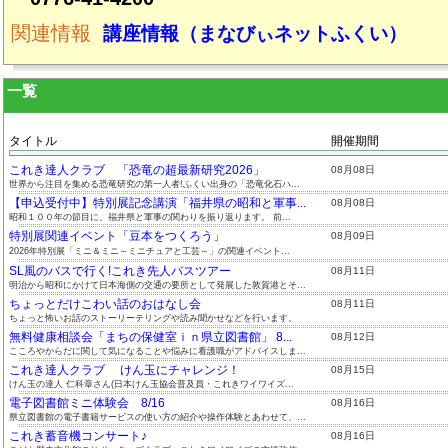
関連情報
講座情報（まなびぃネットふくい）
一覧
タイトル
開催期間
これき達人クラブ 「恐竜の超最新研究2026」
08月08日
世界から注目を集める恐竜研究の第一人者!ふくい出身の「恐竜化石ハ...
【申込受付中】特別展記念講演「福井県の昭和と軍事...
08月08日
昭和１００年の節目に、福井県と軍事の関わりを振り返ります。 前...
特別展関連イベント「豆本をつくろう」
08月09日
2026年特別展「ミニ＆ミニ～ミニチュアと工芸～」の関連イベント...
SL風のバスで行く!これき先人バスツアー
08月11日
明治から昭和にかけて日本海側の交通の要所として発展した敦賀港とそ...
ちょっとだけこわい話のおはなし会
08月11日
ちょっと怖いお話のストーリーテリングや読み聞かせなどを行います。
無料健康相談会「まちの保健室ｉｎ県立図書館」 8...
08月12日
こころやからだに関して気になることや悩みに看護職がアドバイスしま...
これき達人クラブ けん玉にチャレンジ！
08月15日
けん玉の達人 仁科章さん(日本けん玉協会普及員・これきワイワイズ...
電子図書館ミニ体験会 8/16
08月16日
県立図書館の電子書籍サービスの使い方の紹介や操作体験とあわせて、...
これき蓄音機コンサート♪
08月16日