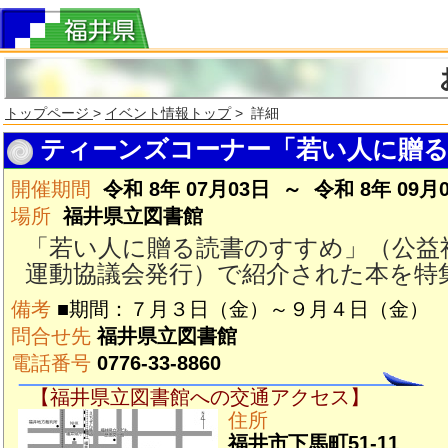
トップページ
>
イベント情報トップ
> 詳細
ティーンズコーナー「若い人に贈る
開催期間
令和 8年 07月03日 ～ 令和 8年 09月
場所
福井県立図書館
「若い人に贈る読書のすすめ」（公益
運動協議会発行）で紹介された本を特
備考
■期間：７月３日（金）～９月４日（金）
問合せ先
福井県立図書館
電話番号
0776-33-8860
【福井県立図書館への交通アクセス】
住所
福井市下馬町51-11