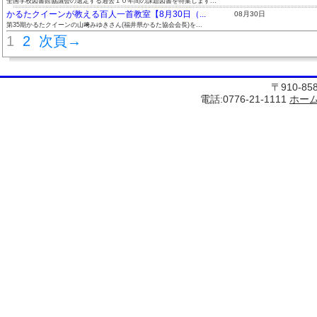
全国学校図書館協議会の選定する過去１０年間の課題図書を特集します...
かるたクイーンが教える百人一首教室【8月30日（...
08月30日
第35期かるたクイーンの山﨑みゆきさん(福井県かるた協会会長)を...
1
2
次頁→
〒910-8
電話:0776-21-1111
ホー