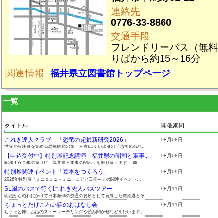
連絡先
0776-33-8860
交通手段
フレンドリーバス（無料
りばから約15～16分
関連情報
福井県立図書館トップページ
一覧
タイトル
開催期間
これき達人クラブ 「恐竜の超最新研究2026」
08月08日
世界から注目を集める恐竜研究の第一人者!ふくい出身の「恐竜化石ハ...
【申込受付中】特別展記念講演「福井県の昭和と軍事...
08月08日
昭和１００年の節目に、福井県と軍事の関わりを振り返ります。 前...
特別展関連イベント「豆本をつくろう」
08月09日
2026年特別展「ミニ＆ミニ～ミニチュアと工芸～」の関連イベント...
SL風のバスで行く!これき先人バスツアー
08月11日
明治から昭和にかけて日本海側の交通の要所として発展した敦賀港とそ...
ちょっとだけこわい話のおはなし会
08月11日
ちょっと怖いお話のストーリーテリングや読み聞かせなどを行います。