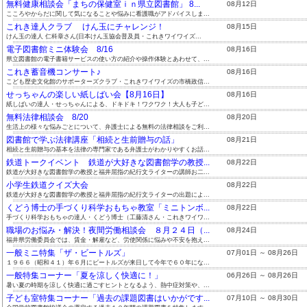
無料健康相談会「まちの保健室ｉｎ県立図書館」 8...
08月12日
こころやからだに関して気になることや悩みに看護職がアドバイスしま...
これき達人クラブ けん玉にチャレンジ！
08月15日
けん玉の達人 仁科章さん(日本けん玉協会普及員・これきワイワイズ...
電子図書館ミニ体験会 8/16
08月16日
県立図書館の電子書籍サービスの使い方の紹介や操作体験とあわせて、...
これき蓄音機コンサート♪
08月16日
こども歴史文化館のサポーターズクラブ・これきワイワイズの市橋政信...
せっちゃんの楽しい紙しばい会【8月16日】
08月16日
紙しばいの達人・せっちゃんによる、ドキドキ！ワクワク！大人も子ど...
無料法律相談会 8/20
08月20日
生活上の様々な悩みごとについて、弁護士による無料の法律相談をご利...
図書館で学ぶ法律講座「相続と生前贈与の話」
08月21日
相続と生前贈与の基本を法律の専門家である弁護士がわかりやすくお話...
鉄道トークイベント 鉄道が大好きな図書館学の教授...
08月22日
鉄道が大好きな図書館学の教授と福井屈指の紀行文ライターの講師お二...
小学生鉄道クイズ大会
08月22日
鉄道が大好きな図書館学の教授と福井屈指の紀行文ライターの出題によ...
くどう博士の手づくり科学おもちゃ教室「ミニトンボ...
08月22日
手づくり科学おもちゃの達人・くどう博士（工藤清さん・これきワイワ...
職場のお悩み・解決！夜間労働相談会 ８月２４日（...
08月24日
福井県労働委員会では、賃金・解雇など、労使関係に悩みや不安を抱え...
一般ミニ特集「ザ・ビートルズ」
07月01日 ～ 08月26日
１９６６（昭和４１）年６月にビートルズが来日して今年で６０年にな...
一般特集コーナー「夏を涼しく快適に！」
06月26日 ～ 08月26日
暑い夏の時期を涼しく快適に過ごすヒントとなるよう、熱中症対策や、...
子ども室特集コーナー「過去の課題図書はいかがです...
07月10日 ～ 08月30日