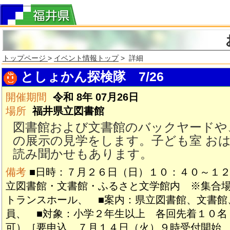
トップページ
>
イベント情報トップ
> 詳細
としょかん探検隊 7/26
開催期間
令和 8年 07月26日
場所
福井県立図書館
図書館および文書館のバックヤードや
の展示の見学をします。子ども室 お
読み聞かせもあります。
備考
■日時：７月２６日（日）１０：４０～１２
立図書館・文書館・ふるさと文学館内 ※集合
トランスホール、 ■案内：県立図書館、文書館
員、 ■対象：小学２年生以上 各回先着１０名
可）［要申込、７月１４日（火）９時受付開始、