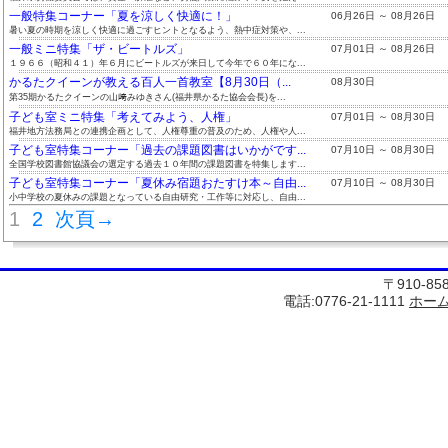
一般特集コーナー「夏を涼しく快適に！」
06月26日 ～ 08月26日
暑い夏の時期を涼しく快適に過ごすヒントとなるよう、熱中症対策や、...
一般ミニ特集「ザ・ビートルズ」
07月01日 ～ 08月26日
１９６６（昭和４１）年６月にビートルズが来日して今年で６０年にな...
かるたクイーンが教える百人一首教室【8月30日（...
08月30日
第35期かるたクイーンの山﨑みゆきさん(福井県かるた協会会長)を...
子ども室ミニ特集「考えてみよう、人権」
07月01日 ～ 08月30日
福井地方法務局との連携企画として、人権尊重の普及のため、人権や人...
子ども室特集コーナー「過去の課題図書はいかがです...
07月10日 ～ 08月30日
全国学校図書館協議会の選定する過去１０年間の課題図書を特集します...
子ども室特集コーナー「夏休み宿題おたすけ本～自由...
07月10日 ～ 08月30日
小中学校の夏休みの課題となっている自由研究・工作等に対応し、自由...
1
2
次頁→
〒910-8
電話:0776-21-1111
ホー