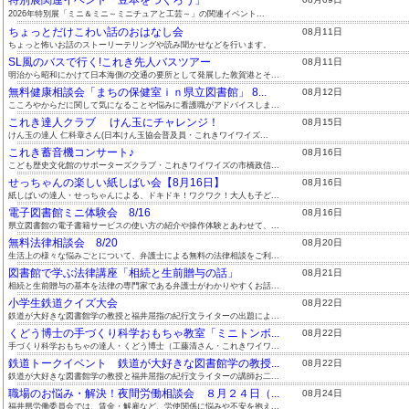
2026年特別展「ミニ＆ミニ～ミニチュアと工芸～」の関連イベント...
ちょっとだけこわい話のおはなし会
08月11日
ちょっと怖いお話のストーリーテリングや読み聞かせなどを行います。
SL風のバスで行く!これき先人バスツアー
08月11日
明治から昭和にかけて日本海側の交通の要所として発展した敦賀港とそ...
無料健康相談会「まちの保健室ｉｎ県立図書館」 8...
08月12日
こころやからだに関して気になることや悩みに看護職がアドバイスしま...
これき達人クラブ けん玉にチャレンジ！
08月15日
けん玉の達人 仁科章さん(日本けん玉協会普及員・これきワイワイズ...
これき蓄音機コンサート♪
08月16日
こども歴史文化館のサポーターズクラブ・これきワイワイズの市橋政信...
せっちゃんの楽しい紙しばい会【8月16日】
08月16日
紙しばいの達人・せっちゃんによる、ドキドキ！ワクワク！大人も子ど...
電子図書館ミニ体験会 8/16
08月16日
県立図書館の電子書籍サービスの使い方の紹介や操作体験とあわせて、...
無料法律相談会 8/20
08月20日
生活上の様々な悩みごとについて、弁護士による無料の法律相談をご利...
図書館で学ぶ法律講座「相続と生前贈与の話」
08月21日
相続と生前贈与の基本を法律の専門家である弁護士がわかりやすくお話...
小学生鉄道クイズ大会
08月22日
鉄道が大好きな図書館学の教授と福井屈指の紀行文ライターの出題によ...
くどう博士の手づくり科学おもちゃ教室「ミニトンボ...
08月22日
手づくり科学おもちゃの達人・くどう博士（工藤清さん・これきワイワ...
鉄道トークイベント 鉄道が大好きな図書館学の教授...
08月22日
鉄道が大好きな図書館学の教授と福井屈指の紀行文ライターの講師お二...
職場のお悩み・解決！夜間労働相談会 ８月２４日（...
08月24日
福井県労働委員会では、賃金・解雇など、労使関係に悩みや不安を抱え...