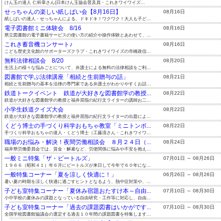
けん玉の達人 仁科章さん(日本けん玉協会普及員・これきワイワイズ...
せっちゃんの楽しい紙しばい会【8月16日】
08月16日
紙しばいの達人・せっちゃんによる、ドキドキ！ワクワク！大人も子ど...
電子図書館ミニ体験会 8/16
08月16日
県立図書館の電子書籍サービスの使い方の紹介や操作体験とあわせて、...
これき蓄音機コンサート♪
08月16日
こども歴史文化館のサポーターズクラブ・これきワイワイズの市橋政信...
無料法律相談会 8/20
08月20日
生活上の様々な悩みごとについて、弁護士による無料の法律相談をご利...
図書館で学ぶ法律講座「相続と生前贈与の話」
08月21日
相続と生前贈与の基本を法律の専門家である弁護士がわかりやすくお話...
鉄道トークイベント 鉄道が大好きな図書館学の教授...
08月22日
鉄道が大好きな図書館学の教授と福井屈指の紀行文ライターの講師お二...
小学生鉄道クイズ大会
08月22日
鉄道が大好きな図書館学の教授と福井屈指の紀行文ライターの出題によ...
くどう博士の手づくり科学おもちゃ教室「ミニトンボ...
08月22日
手づくり科学おもちゃの達人・くどう博士（工藤清さん・これきワイワ...
職場のお悩み・解決！夜間労働相談会 ８月２４日（...
08月24日
福井県労働委員会では、賃金・解雇など、労使関係に悩みや不安を抱え...
一般ミニ特集「ザ・ビートルズ」
07月01日 ～ 08月26日
１９６６（昭和４１）年６月にビートルズが来日して今年で６０年にな...
一般特集コーナー「夏を涼しく快適に！」
06月26日 ～ 08月26日
暑い夏の時期を涼しく快適に過ごすヒントとなるよう、熱中症対策や、...
子ども室特集コーナー「夏休み宿題おたすけ本～自由...
07月10日 ～ 08月30日
小中学校の夏休みの課題となっている自由研究・工作等に対応し、自由...
子ども室特集コーナー「過去の課題図書はいかがです...
07月10日 ～ 08月30日
全国学校図書館協議会の選定する過去１０年間の課題図書を特集します...