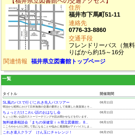
【福井県立図書館への交通アクセス】
住所
福井市下馬町51-11
連絡先
0776-33-8860
交通手段
フレンドリーバス（無料
りばから約15～16分
関連情報
福井県立図書館トップページ
一覧
タイトル
開催期間
SL風のバスで行く!これき先人バスツアー
08月11日
明治から昭和にかけて日本海側の交通の要所として発展した敦賀港とそ...
ちょっとだけこわい話のおはなし会
08月11日
ちょっと怖いお話のストーリーテリングや読み聞かせなどを行います。
無料健康相談会「まちの保健室ｉｎ県立図書館」 8...
08月12日
こころやからだに関して気になることや悩みに看護職がアドバイスしま...
これき達人クラブ けん玉にチャレンジ！
08月15日