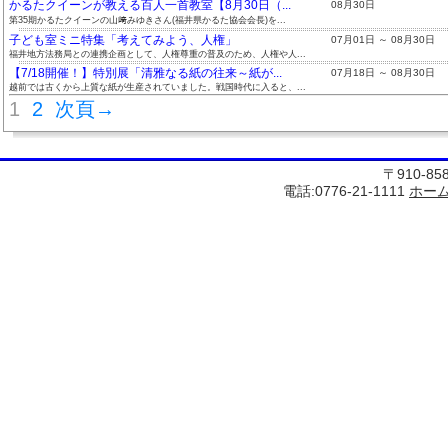
かるたクイーンが教える百人一首教室【8月30日（...
08月30日
第35期かるたクイーンの山﨑みゆきさん(福井県かるた協会会長)を...
子ども室ミニ特集「考えてみよう、人権」
07月01日 ～ 08月30日
福井地方法務局との連携企画として、人権尊重の普及のため、人権や人...
【7/18開催！】特別展「清雅なる紙の往来～紙が...
07月18日 ～ 08月30日
越前では古くから上質な紙が生産されていました。戦国時代に入ると、...
1
2
次頁→
〒910-8
電話:0776-21-1111
ホー