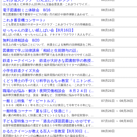
けん玉の達人 仁科章さん(日本けん玉協会普及員・これきワイワイズ...
電子図書館ミニ体験会 8/16
08月16日
県立図書館の電子書籍サービスの使い方の紹介や操作体験とあわせて、...
これき蓄音機コンサート♪
08月16日
こども歴史文化館のサポーターズクラブ・これきワイワイズの市橋政信...
せっちゃんの楽しい紙しばい会【8月16日】
08月16日
紙しばいの達人・せっちゃんによる、ドキドキ！ワクワク！大人も子ど...
無料法律相談会 8/20
08月20日
生活上の様々な悩みごとについて、弁護士による無料の法律相談をご利...
図書館で学ぶ法律講座「相続と生前贈与の話」
08月21日
相続と生前贈与の基本を法律の専門家である弁護士がわかりやすくお話...
鉄道トークイベント 鉄道が大好きな図書館学の教授...
08月22日
鉄道が大好きな図書館学の教授と福井屈指の紀行文ライターの講師お二...
小学生鉄道クイズ大会
08月22日
鉄道が大好きな図書館学の教授と福井屈指の紀行文ライターの出題によ...
くどう博士の手づくり科学おもちゃ教室「ミニトンボ...
08月22日
手づくり科学おもちゃの達人・くどう博士（工藤清さん・これきワイワ...
職場のお悩み・解決！夜間労働相談会 ８月２４日（...
08月24日
福井県労働委員会では、賃金・解雇など、労使関係に悩みや不安を抱え...
一般ミニ特集「ザ・ビートルズ」
07月01日 ～ 08月26日
１９６６（昭和４１）年６月にビートルズが来日して今年で６０年にな...
一般特集コーナー「夏を涼しく快適に！」
06月26日 ～ 08月26日
暑い夏の時期を涼しく快適に過ごすヒントとなるよう、熱中症対策や、...
子ども室特集コーナー「過去の課題図書はいかがです...
07月10日 ～ 08月30日
全国学校図書館協議会の選定する過去１０年間の課題図書を特集します...
かるたクイーンが教える百人一首教室【8月30日（...
08月30日
第35期かるたクイーンの山﨑みゆきさん(福井県かるた協会会長)を...