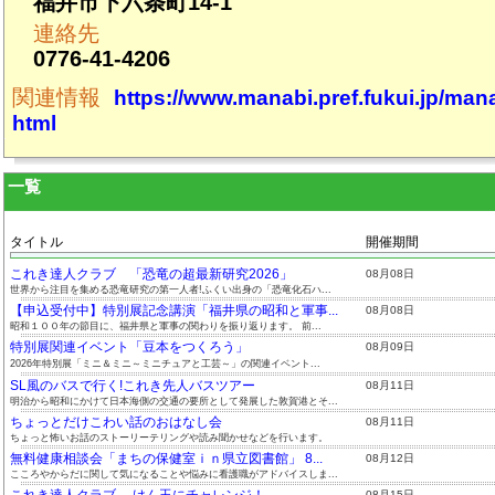
福井市下六条町14-1
連絡先
0776-41-4206
関連情報
https://www.manabi.pref.fukui.jp/man
html
一覧
タイトル
開催期間
これき達人クラブ 「恐竜の超最新研究2026」
08月08日
世界から注目を集める恐竜研究の第一人者!ふくい出身の「恐竜化石ハ...
【申込受付中】特別展記念講演「福井県の昭和と軍事...
08月08日
昭和１００年の節目に、福井県と軍事の関わりを振り返ります。 前...
特別展関連イベント「豆本をつくろう」
08月09日
2026年特別展「ミニ＆ミニ～ミニチュアと工芸～」の関連イベント...
SL風のバスで行く!これき先人バスツアー
08月11日
明治から昭和にかけて日本海側の交通の要所として発展した敦賀港とそ...
ちょっとだけこわい話のおはなし会
08月11日
ちょっと怖いお話のストーリーテリングや読み聞かせなどを行います。
無料健康相談会「まちの保健室ｉｎ県立図書館」 8...
08月12日
こころやからだに関して気になることや悩みに看護職がアドバイスしま...
これき達人クラブ けん玉にチャレンジ！
08月15日