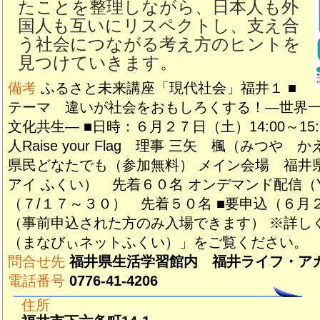
たことを整理しながら、日本人も外
国人も互いにリスペクトし、支え合
う社会につながる考え方のヒントを
見つけていきます。
備考
ふるさと未来講座「現代社会」福井１ ■
テーマ 違いが社会をおもしろくする！―世界
文化共生― ■日時：６月２７日（土）14:00～15
人Raise your Flag 理事 三矢 楓（みつや
県民どなたでも（参加無料） メイン会場 福井
アイ ふくい） 先着６０名 オンデマンド配信（Yo
（７/１７～３０） 先着５０名 ■要申込（６月
（事前申込された方のみ入場できます） ※詳し
（まなびぃネットふくい）」をご覧ください。
問合せ先
福井県生活学習館内 福井ライフ・ア
電話番号
0776-41-4206
住所