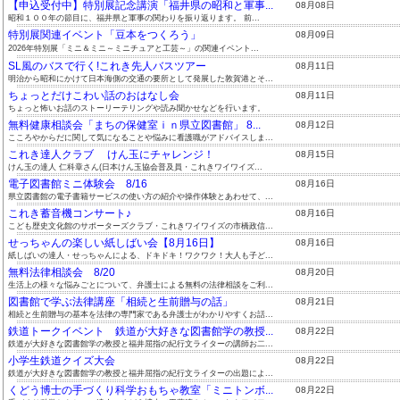
【申込受付中】特別展記念講演「福井県の昭和と軍事...
08月08日
昭和１００年の節目に、福井県と軍事の関わりを振り返ります。 前...
特別展関連イベント「豆本をつくろう」
08月09日
2026年特別展「ミニ＆ミニ～ミニチュアと工芸～」の関連イベント...
SL風のバスで行く!これき先人バスツアー
08月11日
明治から昭和にかけて日本海側の交通の要所として発展した敦賀港とそ...
ちょっとだけこわい話のおはなし会
08月11日
ちょっと怖いお話のストーリーテリングや読み聞かせなどを行います。
無料健康相談会「まちの保健室ｉｎ県立図書館」 8...
08月12日
こころやからだに関して気になることや悩みに看護職がアドバイスしま...
これき達人クラブ けん玉にチャレンジ！
08月15日
けん玉の達人 仁科章さん(日本けん玉協会普及員・これきワイワイズ...
電子図書館ミニ体験会 8/16
08月16日
県立図書館の電子書籍サービスの使い方の紹介や操作体験とあわせて、...
これき蓄音機コンサート♪
08月16日
こども歴史文化館のサポーターズクラブ・これきワイワイズの市橋政信...
せっちゃんの楽しい紙しばい会【8月16日】
08月16日
紙しばいの達人・せっちゃんによる、ドキドキ！ワクワク！大人も子ど...
無料法律相談会 8/20
08月20日
生活上の様々な悩みごとについて、弁護士による無料の法律相談をご利...
図書館で学ぶ法律講座「相続と生前贈与の話」
08月21日
相続と生前贈与の基本を法律の専門家である弁護士がわかりやすくお話...
鉄道トークイベント 鉄道が大好きな図書館学の教授...
08月22日
鉄道が大好きな図書館学の教授と福井屈指の紀行文ライターの講師お二...
小学生鉄道クイズ大会
08月22日
鉄道が大好きな図書館学の教授と福井屈指の紀行文ライターの出題によ...
くどう博士の手づくり科学おもちゃ教室「ミニトンボ...
08月22日