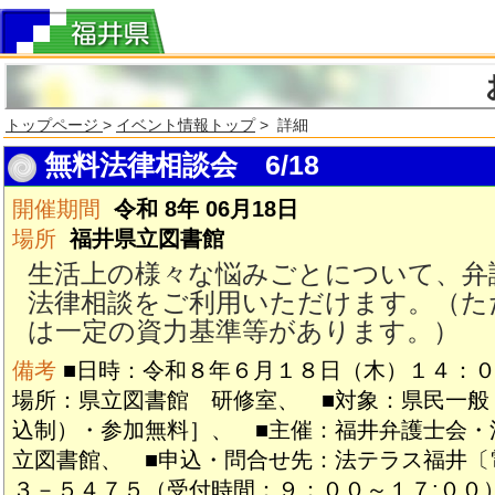
トップページ
>
イベント情報トップ
> 詳細
無料法律相談会 6/18
開催期間
令和 8年 06月18日
場所
福井県立図書館
生活上の様々な悩みごとについて、弁
法律相談をご利用いただけます。（た
は一定の資力基準等があります。）
備考
■日時：令和８年６月１８日（木）１４：０
場所：県立図書館 研修室、 ■対象：県民一般
込制）・参加無料］、 ■主催：福井弁護士会・
立図書館、 ■申込・問合せ先：法テラス福井〔
３－５４７５（受付時間：９：００～１７:００