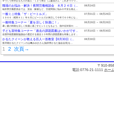
手づくり科学おもちゃの達人・くどう博士（工藤清さん・これきワイワ...
職場のお悩み・解決！夜間労働相談会 ８月２４日（...
08月24日
福井県労働委員会では、賃金・解雇など、労使関係に悩みや不安を抱え...
一般ミニ特集「ザ・ビートルズ」
07月01日 ～ 08月26日
１９６６（昭和４１）年６月にビートルズが来日して今年で６０年にな...
一般特集コーナー「夏を涼しく快適に！」
06月26日 ～ 08月26日
暑い夏の時期を涼しく快適に過ごすヒントとなるよう、熱中症対策や、...
子ども室特集コーナー「過去の課題図書はいかがです...
07月10日 ～ 08月30日
全国学校図書館協議会の選定する過去１０年間の課題図書を特集します...
かるたクイーンが教える百人一首教室【8月30日（...
08月30日
第35期かるたクイーンの山﨑みゆきさん(福井県かるた協会会長)を...
1
2
次頁→
〒910-8
電話:0776-21-1111
ホー