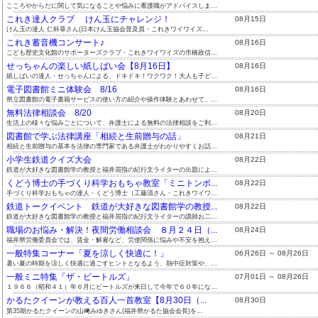
こころやからだに関して気になることや悩みに看護職がアドバイスしま...
これき達人クラブ けん玉にチャレンジ！
08月15日
けん玉の達人 仁科章さん(日本けん玉協会普及員・これきワイワイズ...
これき蓄音機コンサート♪
08月16日
こども歴史文化館のサポーターズクラブ・これきワイワイズの市橋政信...
せっちゃんの楽しい紙しばい会【8月16日】
08月16日
紙しばいの達人・せっちゃんによる、ドキドキ！ワクワク！大人も子ど...
電子図書館ミニ体験会 8/16
08月16日
県立図書館の電子書籍サービスの使い方の紹介や操作体験とあわせて、...
無料法律相談会 8/20
08月20日
生活上の様々な悩みごとについて、弁護士による無料の法律相談をご利...
図書館で学ぶ法律講座「相続と生前贈与の話」
08月21日
相続と生前贈与の基本を法律の専門家である弁護士がわかりやすくお話...
小学生鉄道クイズ大会
08月22日
鉄道が大好きな図書館学の教授と福井屈指の紀行文ライターの出題によ...
くどう博士の手づくり科学おもちゃ教室「ミニトンボ...
08月22日
手づくり科学おもちゃの達人・くどう博士（工藤清さん・これきワイワ...
鉄道トークイベント 鉄道が大好きな図書館学の教授...
08月22日
鉄道が大好きな図書館学の教授と福井屈指の紀行文ライターの講師お二...
職場のお悩み・解決！夜間労働相談会 ８月２４日（...
08月24日
福井県労働委員会では、賃金・解雇など、労使関係に悩みや不安を抱え...
一般特集コーナー「夏を涼しく快適に！」
06月26日 ～ 08月26日
暑い夏の時期を涼しく快適に過ごすヒントとなるよう、熱中症対策や、...
一般ミニ特集「ザ・ビートルズ」
07月01日 ～ 08月26日
１９６６（昭和４１）年６月にビートルズが来日して今年で６０年にな...
かるたクイーンが教える百人一首教室【8月30日（...
08月30日
第35期かるたクイーンの山﨑みゆきさん(福井県かるた協会会長)を...