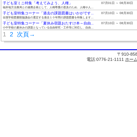
子ども室ミニ特集「考えてみよう、人権」
07月01日 ～ 08月30日
福井地方法務局との連携企画として、人権尊重の普及のため、人権や人...
子ども室特集コーナー「過去の課題図書はいかがです...
07月10日 ～ 08月30日
全国学校図書館協議会の選定する過去１０年間の課題図書を特集します...
子ども室特集コーナー「夏休み宿題おたすけ本～自由...
07月10日 ～ 08月30日
小中学校の夏休みの課題となっている自由研究・工作等に対応し、自由...
1
2
次頁→
〒910-8
電話:0776-21-1111
ホー